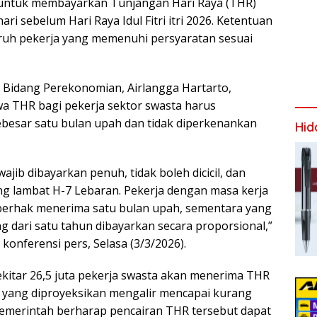
untuk membayarkan Tunjangan Hari Raya (THR)
ari sebelum Hari Raya Idul Fitri itri 2026. Ketentuan
luruh pekerja yang memenuhi persyaratan sesuai
.
 Bidang Perekonomian, Airlangga Hartarto,
 THR bagi pekerja sektor swasta harus
besar satu bulan upah dan tidak diperkenankan
Hid
ajib dibayarkan penuh, tidak boleh dicicil, dan
ing lambat H-7 Lebaran. Pekerja dengan masa kerja
berhak menerima satu bulan upah, sementara yang
g dari satu tahun dibayarkan secara proporsional,”
 konferensi pers, Selasa (3/3/2026).
kitar 26,5 juta pekerja swasta akan menerima THR
na yang diproyeksikan mengalir mencapai kurang
. Pemerintah berharap pencairan THR tersebut dapat