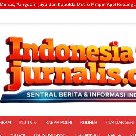
 Kapolda Metro Pimpin Apel Kebangsaan “Jaga Jakarta untuk I
NKAM
INJ TV
KABAR POLRI
KULINER
FILM DAN SENI
S
BUDAYA
EKONOMI BISNIS
ORGANISASI
PARTAI
PE