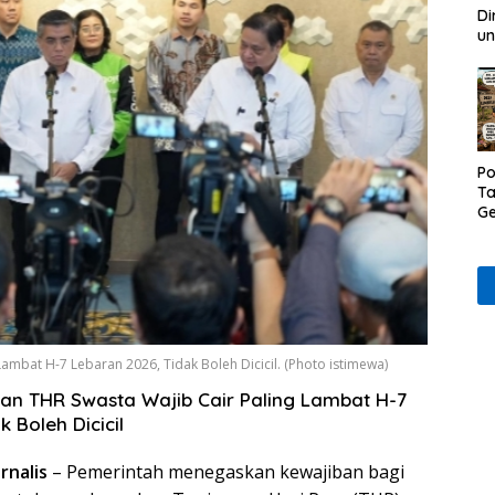
Di
un
Po
Ta
Ge
D
Ru
Wa
ambat H-7 Lebaran 2026, Tidak Boleh Dicicil. (Photo istimewa)
an THR Swasta Wajib Cair Paling Lambat H-7
 Boleh Dicicil
rnalis
– Pemerintah menegaskan kewajiban bagi