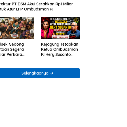
rektur PT DSM Akui Serahkan Rp1 Miliar
tuk Atur LHP Ombudsman RI
lsek Gedong
Kejagung Tetapkan
taan Segera
Ketua Ombudsman
lar Perkara
RI Hery Susanto
ugaan Penjarahan
sebagai Tersangka
mah Reni Oktavia
Dugaan Korupsi
rga Lumbirejo
Tata Kelola
Selengkapnya
Tambang Nikel