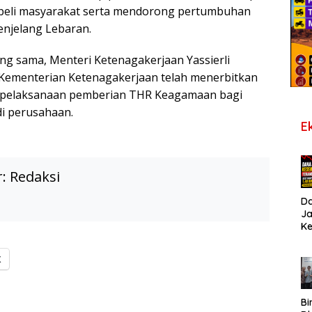
beli masyarakat serta mendorong pertumbuhan
njelang Lebaran.
g sama, Menteri Ketenagakerjaan Yassierli
Kementerian Ketenagakerjaan telah menerbitkan
it pelaksanaan pemberian THR Keagamaan bagi
di perusahaan.
E
r:
Redaksi
D
J
K
B
T
X
De
Pe
Di
S
Bi