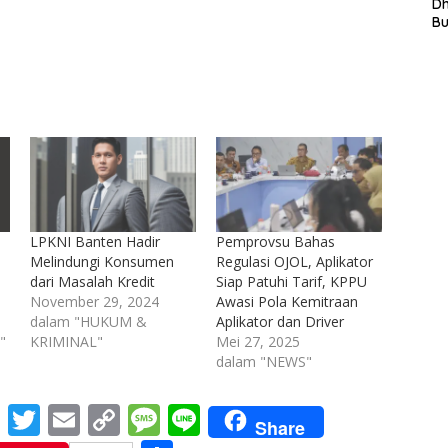
L
D
In
B
La
In
Mi
Di
T
Ku
Ta
LPKNI Banten Hadir
Pemprovsu Bahas
Melindungi Konsumen
Regulasi OJOL, Aplikator
dari Masalah Kredit
Siap Patuhi Tarif, KPPU
November 29, 2024
Awasi Pola Kemitraan
dalam "HUKUM &
Aplikator dan Driver
"
KRIMINAL"
Mei 27, 2025
dalam "NEWS"
M
T
E
C
M
Li
Share