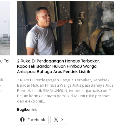
u Tol
2 Ruko Di Perdagangan Hangus Terbakar,
Kapolsek Bandar Huluan Himbau Warga
Antisipasi Bahaya Arus Pendek Listrik
uk
2 Ruko Di Perdagangan Hangus Terbakar, Kapolsek
–
Bandar Huluan Himbau Warga Antisipasi Bahaya Arus
as
Pendek Listrik SIMALUNGUN, indonesiajurnalis.com ”
Belum kering air mata pemilik dua unit ruko perabot
dan elektronik…
Bagikan ini:
Facebook
X