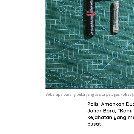
Beberapa barang bukti yang di sita petugas Polres J
Polisi Amankan Du
Johar Baru, “Kami
kejahatan yang me
pusat