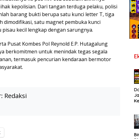
hak kepolisian. Dari tangan terduga pelaku, polisi
h barang bukti berupa satu kunci letter T, tiga
ah dimodifikasi, satu magnet pembuka kunci
tu pisau kecil lengkap dengan sarungnya.
rta Pusat Kombes Pol Reynold E.P. Hutagalung
a berkomitmen untuk menindak tegas segala
E
lanan, termasuk pencurian kendaraan bermotor
syarakat.
D
r:
Redaksi
J
K
B
T
De
Pe
Di
X
S
Bi