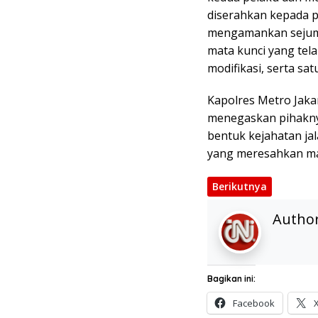
diserahkan kepada pi
mengamankan sejumla
mata kunci yang tel
modifikasi, serta sa
Kapolres Metro Jaka
menegaskan pihakny
bentuk kejahatan ja
yang meresahkan ma
Berikutnya
Autho
Bagikan ini:
Facebook