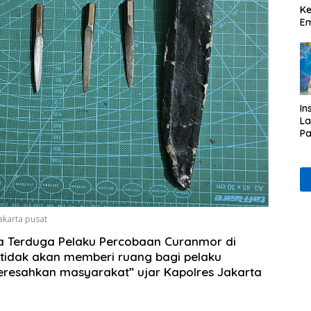
Ke
Em
In
L
Pa
& 
P
Et
akarta pusat
a Terduga Pelaku Percobaan Curanmor di
 tidak akan memberi ruang bagi pelaku
resahkan masyarakat” ujar Kapolres Jakarta