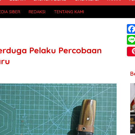
DIA SIBER
REDAKSI
TENTANG KAMI
erduga Pelaku Percobaan
aru
B