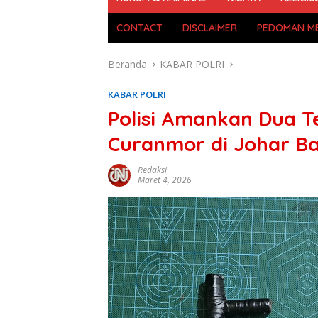
CONTACT
DISCLAIMER
PEDOMAN ME
Beranda
KABAR POLRI
KABAR POLRI
Polisi Amankan Dua T
Curanmor di Johar B
Redaksi
Maret 4, 2026