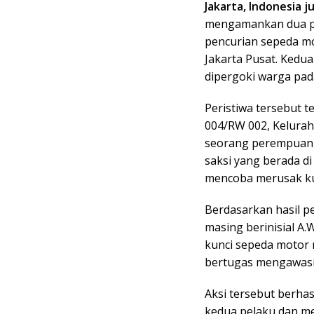
Jakarta, Indonesia ju
mengamankan dua pri
pencurian sepeda m
Jakarta Pusat. Kedu
dipergoki warga pada
Peristiwa tersebut t
004/RW 002, Kelurah
seorang perempuan be
saksi yang berada di
mencoba merusak kun
Berdasarkan hasil p
masing berinisial A.W
kunci sepeda motor
bertugas mengawasi s
Aksi tersebut berha
kedua pelaku dan m