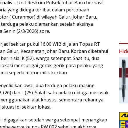
rnalis
– Unit Reskrim Polsek Johar Baru berhasil
a yang diduga terlibat dalam percobaan
otor (
Curanmor
) di wilayah Galur, Johar Baru,
a terduga pelaku diamankan setelah aksinya
 Senin (2/3/2026) sore.
erjadi sekitar pukul 16.00 WIB di Jalan Topas RT
an Galur, Kecamatan Johar Baru. Korban diketahui
Hid
rinisial K (52), warga setempat. Saat itu, dua
 lokasi mencurigai gerak-gerik para pelaku yang
ci sepeda motor milik korban.
enyelidikan awal, dua terduga pelaku masing-
. (26) dan I. (25). Salah satu pelaku diduga merusak
 menggunakan alat khusus, sementara rekannya
ituasi di sekitar lokasi.
sil digagalkan setelah warga setempat menangkap
embawanya ke pos RW 002 sebelum akhirnya