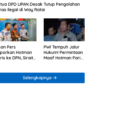
tua DPD LIPAN Desak Tutup Pengolahan
as Ilegal di Way Ratai
san Pers
PWI Tempuh Jalur
aporkan Hotman
Hukum! Permintaan
ris ke DPN, Sirait
Maaf Hotman Paris
Co Minta
Dinilai Belum Cukup
enegakan Kode
ik
Selengkapnya