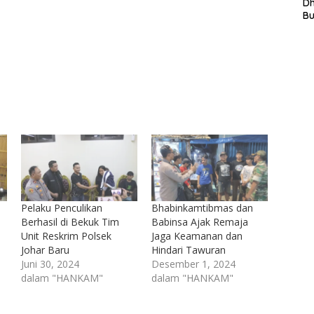
L
D
In
B
La
In
Mi
Di
T
Ku
Ta
Pelaku Penculikan
Bhabinkamtibmas dan
Berhasil di Bekuk Tim
Babinsa Ajak Remaja
Unit Reskrim Polsek
Jaga Keamanan dan
Johar Baru
Hindari Tawuran
Juni 30, 2024
Desember 1, 2024
dalam "HANKAM"
dalam "HANKAM"