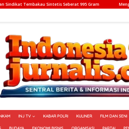
tetis Seberat 995 Gram
Mengoptimalkan Ekosistem Aer
NKAM
INJ TV
KABAR POLRI
KULINER
FILM DAN SENI
S
BUDAYA
EKONOMI BISNIS
ORGANISASI
PARTAI
PE