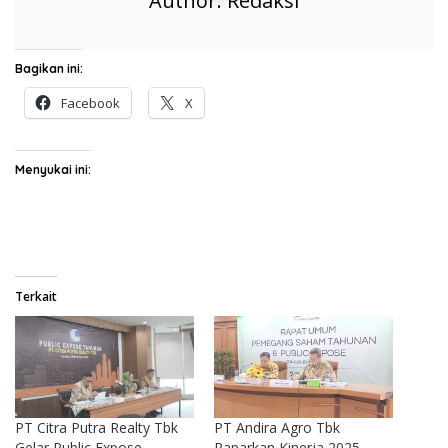
Author:
Redaksi
Bagikan ini:
Facebook
X
Menyukai ini:
Terkait
PT Citra Putra Realty Tbk
PT Andira Agro Tbk
Gelar Public Expose,
Paparkan Kinerja 2025