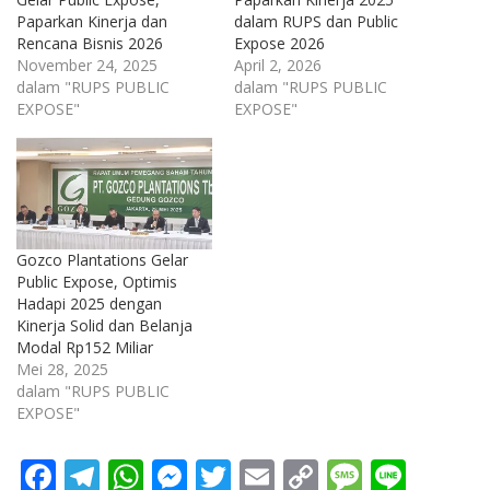
Paparkan Kinerja dan
dalam RUPS dan Public
Rencana Bisnis 2026
Expose 2026
November 24, 2025
April 2, 2026
dalam "RUPS PUBLIC
dalam "RUPS PUBLIC
EXPOSE"
EXPOSE"
Gozco Plantations Gelar
Public Expose, Optimis
Hadapi 2025 dengan
Kinerja Solid dan Belanja
Modal Rp152 Miliar
Mei 28, 2025
dalam "RUPS PUBLIC
EXPOSE"
F
T
W
M
T
E
C
M
Li