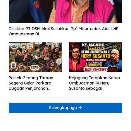
Direktur PT DSM Akui Serahkan Rp1 Miliar untuk Atur LHP
Ombudsman RI
Polsek Gedong Tataan
Kejagung Tetapkan Ketua
Segera Gelar Perkara
Ombudsman RI Hery
Dugaan Penjarahan
Susanto sebagai
Rumah Reni Oktavia
Tersangka Dugaan
Warga Lumbirejo
Korupsi Tata Kelola
Tambang Nikel
Selengkapnya