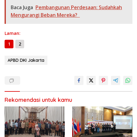
o
a
A
n
Li
g
ar
Baca Juga
Pembangunan Perdesaan: Sudahkah
o
m
p
g
n
e
e
Mengurangi Beban Mereka?
k
p
er
k
Laman:
1
2
APBD DKI Jakarta
Rekomendasi untuk kamu