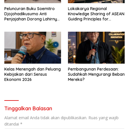
Peluncuran Buku Soemitro
Lokakarya Regional
Djojohadikusumo Anti
Knowledge Sharing of ASEAN
Penjajahan Dorong Lahirnya
Guiding Principles for
UU Perekonomian Nasional
Effective Social Forestry
Legal Framework (AGP)
Kelas Menengah dan Peluang
Pembangunan Perdesaan:
Kebijakan dari Sensus
Sudahkah Mengurangi Beban
Ekonomi 2026
Mereka?
Tinggalkan Balasan
Alamat email Anda tidak akan dipublikasikan.
Ruas yang wajib
ditandai
*