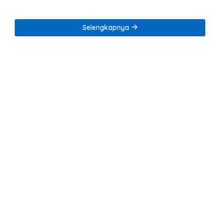
Penegakan Kode Etik
Selengkapnya