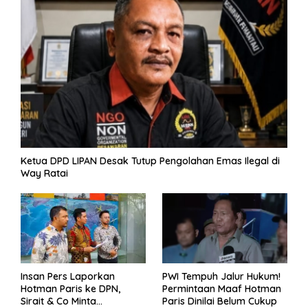
k
p
er
k
Ketua DPD LIPAN Desak Tutup Pengolahan Emas Ilegal di
Way Ratai
Insan Pers Laporkan
PWI Tempuh Jalur Hukum!
Hotman Paris ke DPN,
Permintaan Maaf Hotman
Sirait & Co Minta
Paris Dinilai Belum Cukup