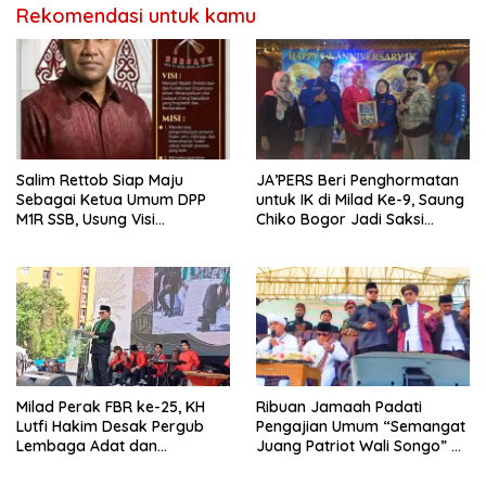
Rekomendasi untuk kamu
Salim Rettob Siap Maju
‎JA’PERS Beri Penghormatan
Sebagai Ketua Umum DPP
untuk IK di Milad Ke-9, Saung
M1R SSB, Usung Visi
Chiko Bogor Jadi Saksi
Organisasi Berkarakter dan
Kebersamaan
Unggul
Milad Perak FBR ke-25, KH
Ribuan Jamaah Padati
Lutfi Hakim Desak Pergub
Pengajian Umum “Semangat
Lembaga Adat dan
Juang Patriot Wali Songo” di
Kebudayaan Betawi Segera
Pemalang
Diterbitkan