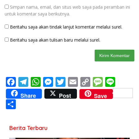
Simpan nama, email, dan situs web saya pada peramban ini
untuk komentar saya berikutnya.
Beritahu saya akan tindak lanjut komentar melalui surel.
Beritahu saya akan tulisan baru melalui surel.
F
T
W
M
T
E
C
M
Li
ac
el
h
e
w
m
o
e
n
Share
Post
Save
e
e
at
ss
itt
ai
p
ss
e
S
b
gr
s
e
er
l
y
a
h
o
a
A
n
Li
g
ar
Berita Terbaru
o
m
p
g
n
e
e