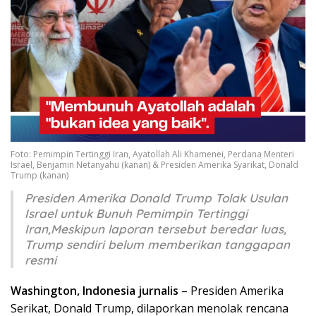
Foto: Pemimpin Tertinggi Iran, Ayatollah Ali Khamenei, Perdana Menteri
Israel, Benjamin Netanyahu (kanan) & Presiden Amerika Syarikat, Donald
Trump (kanan)
Presiden Amerika Donald Trump Tolak Usulan
Israel untuk Bunuh Pemimpin Tertinggi
Iran,Meskipun laporan tersebut beredar luas,
Trump sendiri belum memberikan tanggapan
resmi
Washington, Indonesia jurnalis
– Presiden Amerika
Serikat, Donald Trump, dilaporkan menolak rencana