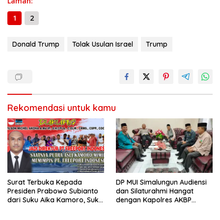
Laman:
1
2
Donald Trump
Tolak Usulan Israel
Trump
Rekomendasi untuk kamu
Surat Terbuka Kepada
DP MUI Simalungun Audiensi
Presiden Prabowo Subianto
dan Silaturahmi Hangat
dari Suku Aika Kamoro, Suku
dengan Kapolres AKBP
Amungme, dan Lima Suku
Marganda Aritonang
Kekerabatan