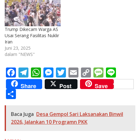
Trump Dikecam Warga AS
Usai Serang Fasilitas Nuklir
Iran
Juni 23, 2025
dalam "NEWS"
F
T
W
M
T
E
C
M
Li
ac
el
h
e
w
m
o
e
n
Share
Post
Save
e
e
at
ss
itt
ai
p
ss
e
S
b
gr
s
e
er
l
y
a
h
o
a
A
n
Li
g
ar
Baca Juga
Desa Gempol Sari Laksanakan Binwil
o
m
p
g
n
e
e
2026, Jalankan 10 Programn PKK
k
p
er
k