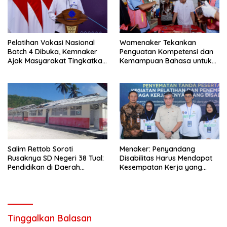
Pelatihan Vokasi Nasional
Wamenaker Tekankan
Batch 4 Dibuka, Kemnaker
Penguatan Kompetensi dan
Ajak Masyarakat Tingkatkan
Kemampuan Bahasa untuk
Kompetensi
Perluas Peluang Kerja
Salim Rettob Soroti
Menaker: Penyandang
Rusaknya SD Negeri 38 Tual:
Disabilitas Harus Mendapat
Pendidikan di Daerah
Kesempatan Kerja yang
Terpencil Jangan Terus
Setara
Dianaktirikan
Tinggalkan Balasan