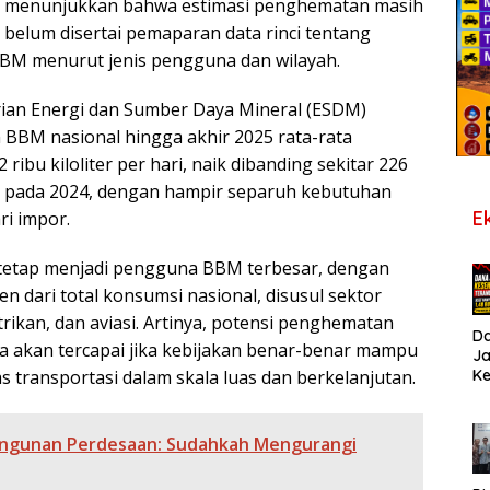
t menunjukkan bahwa estimasi penghematan masih
an belum disertai pemaparan data rinci tentang
BM menurut jenis pengguna dan wilayah.
erian Energi dan Sumber Daya Mineral (ESDM)
BBM nasional hingga akhir 2025 rata-rata
ribu kiloliter per hari, naik dibanding sekitar 226
ari pada 2024, dengan hampir separuh kebutuhan
E
ri impor.
 tetap menjadi pengguna BBM terbesar, dengan
en dari total konsumsi nasional, disusul sektor
strikan, dan aviasi. Artinya, potensi penghematan
D
ya akan tercapai jika kebijakan benar-benar mampu
J
K
 transportasi dalam skala luas dan berkelanjutan.
B
T
De
gunan Perdesaan: Sudahkah Mengurangi
Pe
Di