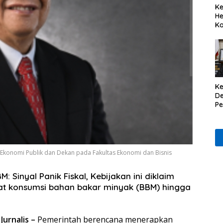
Ke
He
Ko
Ke
De
P
Il
ng Ekonomi Publik dan Dekan pada Fakultas Ekonomi dan Bisnis
 Sinyal Panik Fiskal, Kebijakan ini diklaim
konsumsi bahan bakar minyak (BBM) hingga
Jurnalis –
Pemerintah berencana menerapkan