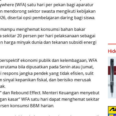
where (WFA) satu hari per pekan bagi aparatur
dan mendorong sektor swasta mengikuti kebijakan
026, disertai opsi pembelajaran daring bagi siswa.
aim mampu menghemat konsumsi bahan bakar
 sekitar 20 persen per hari pelaksanaan sebagai
an harga minyak dunia dan tekanan subsidi energi
Hid
ui perspektif ekonomi publik dan kelembagaan, WFA
terutama bila dipusatkan pada Senin atau Jumat,
 respons jangka pendek yang tidak efisien, sulit
 sinyal kepanikan fiskal, dan berisiko merusak
ak.
” dan Rebound Effect. Menteri Keuangan menyebut
gan kasar” WFA satu hari dapat menghemat sekitar
ersen konsumsi BBM harian.