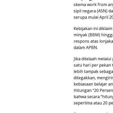
skema work from any
sipil negara (ASN) 
serupa mulai April 2
Kebijakan ini dikl
minyak (BBM) hingga
respons atas lonjak
dalam APBN.
Jika ditelaah melal
satu hari per pekan 
lebih tampak sebagai
ditegakkan, mengirim
kebiasaan belajar an
Hitungan “20 Persen
bahwa secara “hitun
seperlima atau 20 p