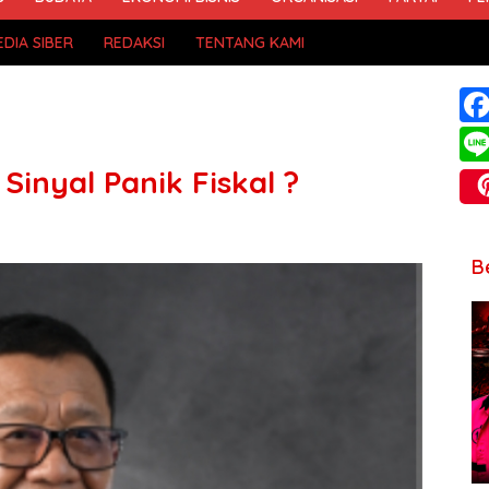
DIA SIBER
REDAKSI
TENTANG KAMI
inyal Panik Fiskal ?
B