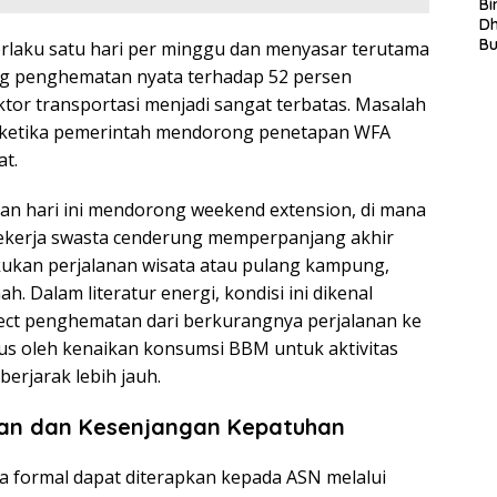
S
Bi
L
D
In
B
rlaku satu hari per minggu dan menyasar terutama
La
ng penghematan nyata terhadap 52 persen
In
tor transportasi menjadi sangat terbatas. Masalah
Mi
Di
s ketika pemerintah mendorong penetapan WFA
T
at.
Ku
Ta
ihan hari ini mendorong weekend extension, di mana
ekerja swasta cenderung memperpanjang akhir
ukan perjalanan wisata atau pulang kampung,
h. Dalam literatur energi, kondisi ini dikenal
ect penghematan dari berkurangnya perjalanan ke
us oleh kenaikan konsumsi BBM untuk aktivitas
berjarak lebih jauh.
kan dan Kesenjangan Kepatuhan
a formal dapat diterapkan kepada ASN melalui