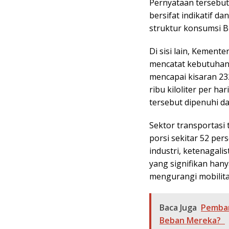
Pernyataan tersebu
bersifat indikatif d
struktur konsumsi B
Di sisi lain, Kement
mencatat kebutuhan 
mencapai kisaran 232 
ribu kiloliter per h
tersebut dipenuhi da
Sektor transportasi
porsi sekitar 52 pers
industri, ketenagali
yang signifikan han
mengurangi mobilitas
Baca Juga
Pemban
Beban Mereka?