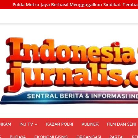
Berhasil Menggagalkan Sindikat Tembakau Sintetis Seberat 99
NKAM
INJ TV
KABAR POLRI
KULINER
FILM DAN SENI
S
BUDAYA
EKONOMI BISNIS
ORGANISASI
PARTAI
PE