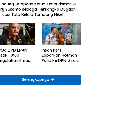
jagung Tetapkan Ketua Ombudsman RI
ry Susanto sebagai Tersangka Dugaan
rupsi Tata Kelola Tambang Nikel
tua DPD LIPAN
Insan Pers
sak Tutup
Laporkan Hotman
engolahan Emas
Paris ke DPN, Sirait
egal di Way Ratai
& Co Minta
Penegakan Kode
Etik
Selengkapnya