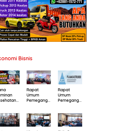
konomi Bisnis
ana
Rapat
Rapat
aminan
Umum
Umum
esehatan
Pemegang
Pemegang
PJS
Saham PT
Saham
erancam
Perdana
Tahunan PT
fisit,
Gapuraprim
Alakasa
merintah
a Tbk
Industrindo
minta
Tahun Buku
Tbk 2026