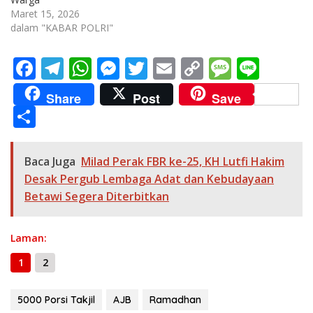
Maret 15, 2026
dalam "KABAR POLRI"
F
T
W
M
T
E
C
M
Li
ac
el
h
e
w
m
o
e
n
Share
Post
Save
e
e
at
ss
itt
ai
p
ss
e
S
b
gr
s
e
er
l
y
a
h
o
a
A
n
Li
g
ar
Baca Juga
Milad Perak FBR ke-25, KH Lutfi Hakim
o
m
p
g
n
e
e
Desak Pergub Lembaga Adat dan Kebudayaan
k
p
er
k
Betawi Segera Diterbitkan
Laman:
1
2
5000 Porsi Takjil
AJB
Ramadhan