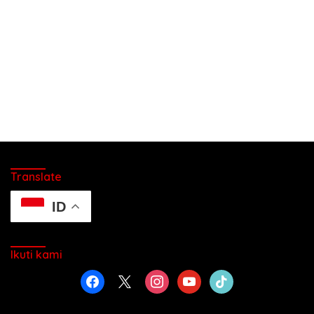
Translate
ID
Ikuti kami
facebook
x
instagram
youtube
tiktok