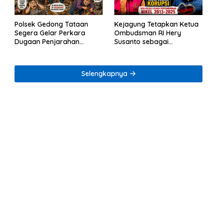
Polsek Gedong Tataan
Kejagung Tetapkan Ketua
Segera Gelar Perkara
Ombudsman RI Hery
Dugaan Penjarahan
Susanto sebagai
Rumah Reni Oktavia
Tersangka Dugaan
Warga Lumbirejo
Korupsi Tata Kelola
Tambang Nikel
Selengkapnya