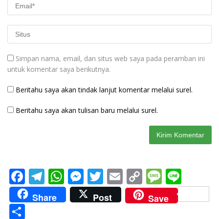
Simpan nama, email, dan situs web saya pada peramban ini
untuk komentar saya berikutnya.
Beritahu saya akan tindak lanjut komentar melalui surel.
Beritahu saya akan tulisan baru melalui surel.
F
T
W
M
T
E
C
M
Li
ac
el
h
e
w
m
o
e
n
Share
Post
Save
e
e
at
ss
itt
ai
p
ss
e
S