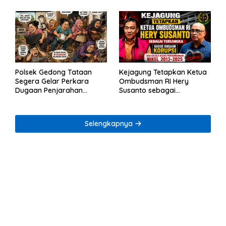
Polsek Gedong Tataan
Kejagung Tetapkan Ketua
Segera Gelar Perkara
Ombudsman RI Hery
Dugaan Penjarahan
Susanto sebagai
Rumah Reni Oktavia
Tersangka Dugaan
Warga Lumbirejo
Korupsi Tata Kelola
Tambang Nikel
Selengkapnya