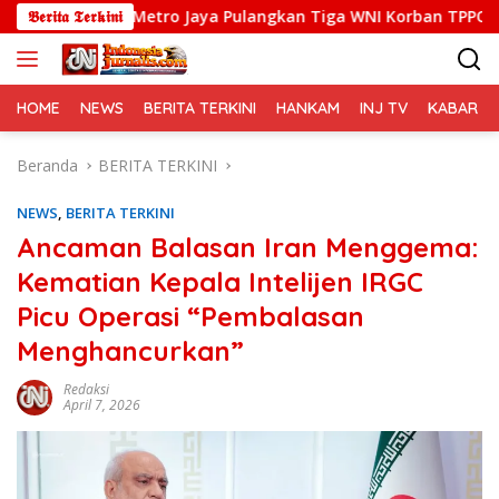
Langsung
lda Metro Jaya Pulangkan Tiga WNI Korban TPPO dari Libya
𝕭𝖊𝖗𝖎𝖙𝖆 𝕿𝖊𝖗𝖐𝖎𝖓𝖎
ke
konten
HOME
NEWS
BERITA TERKINI
HANKAM
INJ TV
KABAR PO
Beranda
BERITA TERKINI
NEWS
,
BERITA TERKINI
Ancaman Balasan Iran Menggema:
Kematian Kepala Intelijen IRGC
Picu Operasi “Pembalasan
Menghancurkan”
Redaksi
April 7, 2026