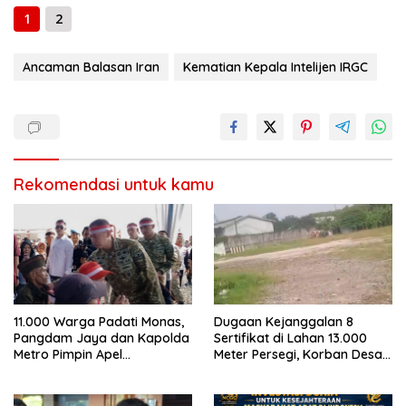
1
2
Ancaman Balasan Iran
Kematian Kepala Intelijen IRGC
Rekomendasi untuk kamu
11.000 Warga Padati Monas,
Dugaan Kejanggalan 8
Pangdam Jaya dan Kapolda
Sertifikat di Lahan 13.000
Metro Pimpin Apel
Meter Persegi, Korban Desak
Kebangsaan “Jaga Jakarta
Menteri ATR/BPN Bongkar
untuk Indonesia
Asal-usul Hak Tanah