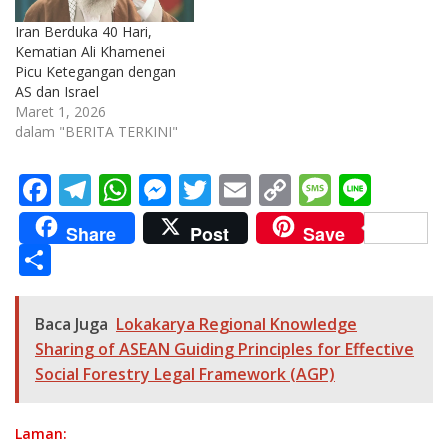
Iran Berduka 40 Hari,
Kematian Ali Khamenei
Picu Ketegangan dengan
AS dan Israel
Maret 1, 2026
dalam "BERITA TERKINI"
F
T
W
M
T
E
C
M
Li
ac
el
h
e
w
m
o
e
n
Share
Post
Save
e
e
at
ss
itt
ai
p
ss
e
S
b
gr
s
e
er
l
y
a
h
o
a
A
n
Li
g
ar
Baca Juga
Lokakarya Regional Knowledge
o
m
p
g
n
e
e
Sharing of ASEAN Guiding Principles for Effective
k
p
er
k
Social Forestry Legal Framework (AGP)
Laman: