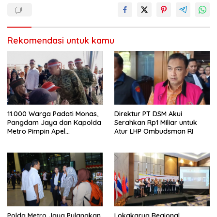
Rekomendasi untuk kamu
11.000 Warga Padati Monas,
Direktur PT DSM Akui
Pangdam Jaya dan Kapolda
Serahkan Rp1 Miliar untuk
Metro Pimpin Apel
Atur LHP Ombudsman RI
Kebangsaan “Jaga Jakarta
untuk Indonesia
Polda Metro Jaya Pulangkan
Lokakarya Regional