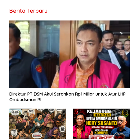
o
a
A
n
Li
g
ar
Berita Terbaru
o
m
p
g
n
e
e
k
p
er
k
Direktur PT DSM Akui Serahkan Rp1 Miliar untuk Atur LHP
Ombudsman RI