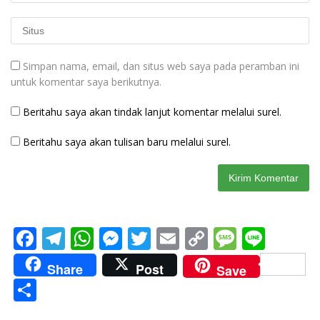
Simpan nama, email, dan situs web saya pada peramban ini
untuk komentar saya berikutnya.
Beritahu saya akan tindak lanjut komentar melalui surel.
Beritahu saya akan tulisan baru melalui surel.
F
T
W
M
T
E
C
M
Li
ac
el
h
e
w
m
o
e
n
Share
Post
Save
e
e
at
ss
itt
ai
p
ss
e
S
b
gr
s
e
er
l
y
a
h