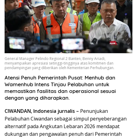
General Manager Pelindo Regional 2 Banten, Benny Ariadi,
menyampaikan apresiasi setinggi-tingginya atas komitmen dan
pendampingan yang diberikan oleh Kementerian Perhubungan.
Atensi Penuh Pemerintah Pusat: Menhub dan
Wamenhub Intens Tinjau Pelabuhan untuk
memastikan fasilitas dan operasional sesuai
dengan yang diharapkan.
CIWANDAN, Indonesia jurnalis –
Penunjukan
Pelabuhan Ciwandan sebagai simpul penyeberangan
alternatif pada Angkutan Lebaran 2026 mendapat
dukungan dan pengawalan penuh dari Pemerintah