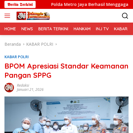
Langsung
i
𝕭𝖊𝖗𝖎𝖙𝖆 𝕿𝖊𝖗𝖐𝖎𝖓𝖎
Polda Metro Jaya Berhasil Menggagalkan Sindikat T
ke
konten
HOME
NEWS
BERITA TERKINI
HANKAM
INJ TV
KABAR PO
Beranda
KABAR POLRI
KABAR POLRI
BPOM Apresiasi Standar Keamanan
Pangan SPPG
Redaksi
Januari 21, 2026