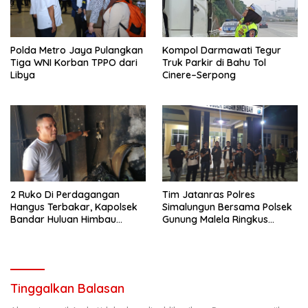
Polda Metro Jaya Pulangkan
Kompol Darmawati Tegur
Tiga WNI Korban TPPO dari
Truk Parkir di Bahu Tol
Libya
Cinere–Serpong
2 Ruko Di Perdagangan
Tim Jatanras Polres
Hangus Terbakar, Kapolsek
Simalungun Bersama Polsek
Bandar Huluan Himbau
Gunung Malela Ringkus
Warga Antisipasi Bahaya
Pelaku Curas Di Provinsi Riau
Arus Pendek Listrik
Tinggalkan Balasan