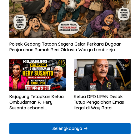
Polsek Gedong Tataan Segera Gelar Perkara Dugaan
Penjarahan Rumah Reni Oktavia Warga Lumbirejo
Kejagung Tetapkan Ketua
Ketua DPD LIPAN Desak
Ombudsman RI Hery
Tutup Pengolahan Emas
Susanto sebagai
Ilegal di Way Ratai
Tersangka Dugaan
Korupsi Tata Kelola
Tambang Nikel
Selengkapnya