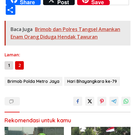
Share
Post
Save
e
e
at
ss
itt
ai
p
ss
e
S
b
gr
s
e
er
l
y
a
h
o
a
A
n
Li
g
ar
Baca Juga
Brimob dan Polres Tangsel Amankan
o
m
p
g
n
e
e
Enam Orang Diduga Hendak Tawuran
k
p
er
k
Laman:
1
2
Brimob Polda Metro Jaya
Hari Bhayangkara ke-79
Rekomendasi untuk kamu