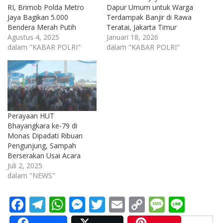
RI, Brimob Polda Metro
Dapur Umum untuk Warga
Jaya Bagikan 5.000
Terdampak Banjir di Rawa
Bendera Merah Putih
Teratai, Jakarta Timur
Agustus 4, 2025
Januari 18, 2026
dalam "KABAR POLRI"
dalam "KABAR POLRI"
Perayaan HUT
Bhayangkara ke-79 di
Monas Dipadati Ribuan
Pengunjung, Sampah
Berserakan Usai Acara
Juli 2, 2025
dalam "NEWS"
F
T
W
M
T
E
C
M
Li
ac
el
h
e
w
m
o
e
n