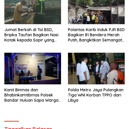
Jumat Berkah di Tol BSD,
Polantas Karib Induk PJR BSD
Bripka Taufan Bagikan Nasi
Bagikan 81 Bendera Merah
Kotak kepada Sopir yang
Putih, Bangkitkan Semangat
Kendaraannya Rusak
Nasionalisme Warga
Kanit Binmas dan
Polda Metro Jaya Pulangkan
Bhabinkamtibmas Polsek
Tiga WNI Korban TPPO dari
Bandar Huluan Sapa Warga
Libya
Jaga Kamling demi
Kampung yang Aman