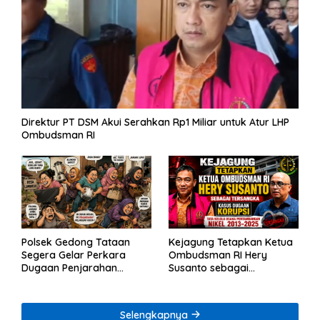
Direktur PT DSM Akui Serahkan Rp1 Miliar untuk Atur LHP
Ombudsman RI
Polsek Gedong Tataan
Kejagung Tetapkan Ketua
Segera Gelar Perkara
Ombudsman RI Hery
Dugaan Penjarahan
Susanto sebagai
Rumah Reni Oktavia
Tersangka Dugaan
Warga Lumbirejo
Korupsi Tata Kelola
Tambang Nikel
Selengkapnya