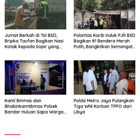
Jumat Berkah di Tol BSD,
Polantas Karib Induk PJR BSD
Bripka Taufan Bagikan Nasi
Bagikan 81 Bendera Merah
Kotak kepada Sopir yang
Putih, Bangkitkan Semangat
Kendaraannya Rusak
Nasionalisme Warga
Kanit Binmas dan
Polda Metro Jaya Pulangkan
Bhabinkamtibmas Polsek
Tiga WNI Korban TPPO dari
Bandar Huluan Sapa Warga
Libya
Jaga Kamling demi
Kampung yang Aman