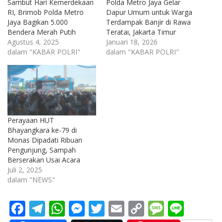
Sambut Hari Kemerdekaan
Polda Metro Jaya Gelar
RI, Brimob Polda Metro
Dapur Umum untuk Warga
Jaya Bagikan 5.000
Terdampak Banjir di Rawa
Bendera Merah Putih
Teratai, Jakarta Timur
Agustus 4, 2025
Januari 18, 2026
dalam "KABAR POLRI"
dalam "KABAR POLRI"
Perayaan HUT
Bhayangkara ke-79 di
Monas Dipadati Ribuan
Pengunjung, Sampah
Berserakan Usai Acara
Juli 2, 2025
dalam "NEWS"
F
T
W
M
T
E
C
M
Li