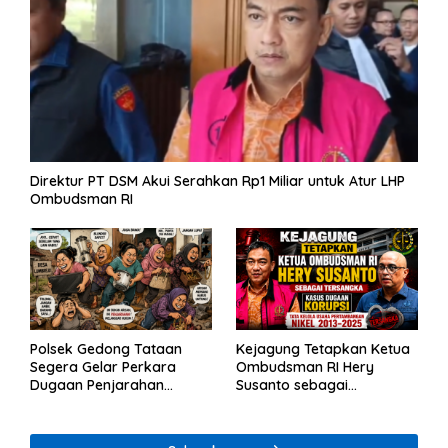
Direktur PT DSM Akui Serahkan Rp1 Miliar untuk Atur LHP
Ombudsman RI
Polsek Gedong Tataan
Kejagung Tetapkan Ketua
Segera Gelar Perkara
Ombudsman RI Hery
Dugaan Penjarahan
Susanto sebagai
Rumah Reni Oktavia
Tersangka Dugaan
Warga Lumbirejo
Korupsi Tata Kelola
Tambang Nikel