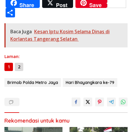
ac
el
h
e
w
m
o
e
n
Share
Post
Save
e
e
at
ss
itt
ai
p
ss
e
S
b
gr
s
e
er
l
y
a
h
o
a
A
n
Li
g
ar
Baca Juga
Kesan Iptu Kosim Selama Dinas di
o
m
p
g
n
e
e
Korlantas Tangerang Selatan
k
p
er
k
Laman:
1
2
Brimob Polda Metro Jaya
Hari Bhayangkara ke-79
Rekomendasi untuk kamu