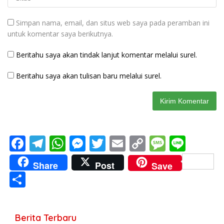
Simpan nama, email, dan situs web saya pada peramban ini
untuk komentar saya berikutnya.
Beritahu saya akan tindak lanjut komentar melalui surel.
Beritahu saya akan tulisan baru melalui surel.
F
T
W
M
T
E
C
M
Li
ac
el
h
e
w
m
o
e
n
Share
Post
Save
e
e
at
ss
itt
ai
p
ss
e
S
b
gr
s
e
er
l
y
a
h
o
a
A
n
Li
g
ar
Berita Terbaru
o
m
p
g
n
e