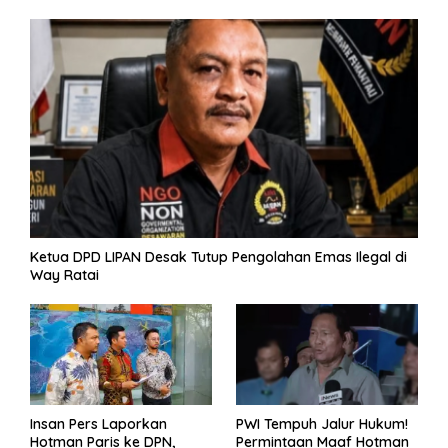
e
k
p
er
k
Ketua DPD LIPAN Desak Tutup Pengolahan Emas Ilegal di
Way Ratai
Insan Pers Laporkan
PWI Tempuh Jalur Hukum!
Hotman Paris ke DPN,
Permintaan Maaf Hotman