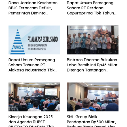
Dana Jaminan Kesehatan
Rapat Umum Pemegang
BPJS Terancam Defisit,
Saham PT Perdana
Pemerintah Diminta
Gapuraprima Tbk Tahun
Segera Lakukan Intervensi
Buku 2025
Rapat Umum Pemegang
Bintraco Dharma Bukukan
Saham Tahunan PT
Laba Bersih Inti Rp46 Miliar
Alakasa Industrindo Tbk
Ditengah Tantangan
2026
Kuartal 1 Tahun 2026
Kinerja Keuangan 2025
SML Group Bidik
dan Agenda RUPST
Pendapatan Rp500 Miliar,
BINTRACO DHARMA Tbk
Perkuat Bisnis Rental Alat