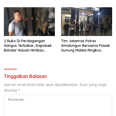
2 Ruko Di Perdagangan
Tim Jatanras Polres
Hangus Terbakar, Kapolsek
Simalungun Bersama Polsek
Bandar Huluan Himbau
Gunung Malela Ringkus
Warga Antisipasi Bahaya
Pelaku Curas Di Provinsi Riau
Arus Pendek Listrik
Tinggalkan Balasan
Alamat email Anda tidak akan dipublikasikan.
Ruas yang wajib
ditandai
*