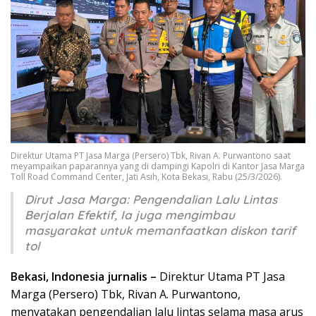
Direktur Utama PT Jasa Marga (Persero) Tbk, Rivan A. Purwantono saat
meyampaikan paparannya yang di dampingi Kapolri di Kantor Jasa Marga
Toll Road Command Center, Jati Asih, Kota Bekasi, Rabu (25/3/2026).
Dirut Jasa Marga: Pengendalian Lalu Lintas
Berjalan Efektif, Ia juga mengimbau
masyarakat untuk memanfaatkan diskon tarif
tol
Bekasi, Indonesia jurnalis –
Direktur Utama PT Jasa
Marga (Persero) Tbk, Rivan A. Purwantono,
menyatakan pengendalian lalu lintas selama masa arus