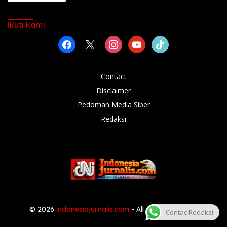
Ikuti kami
facebook
x
instagram
youtube
tiktok
Contact
Disclaimer
Pedoman Media Siber
Redaksi
© 2026
Indonesiajurnalis.com
- All rights reserved
Contac Redaksi