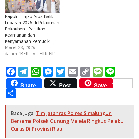
Kapolri Tinjau Arus Balik
Lebaran 2026 di Pelabuhan
Bakauheni, Pastikan
Keamanan dan
Kenyamanan Pemudik
Maret 28, 2026
dalam "BERITA TERKINI"
F
T
W
M
T
E
C
M
Li
ac
el
h
e
w
m
o
e
n
Share
Post
Save
e
e
at
ss
itt
ai
p
ss
e
S
b
gr
s
e
er
l
y
a
h
o
a
A
n
Li
g
ar
Baca Juga
Tim Jatanras Polres Simalungun
o
m
p
g
n
e
e
Bersama Polsek Gunung Malela Ringkus Pelaku
k
p
er
k
Curas Di Provinsi Riau