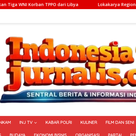
 TPPO dari Libya
Lokakarya Regional Knowledge Sharing 
NKAM
INJ TV
KABAR POLRI
KULINER
FILM DAN SENI
S
BUDAYA
EKONOMI BISNIS
ORGANISASI
PARTAI
PE