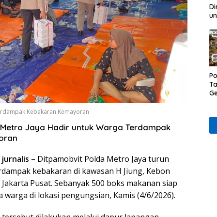
Di
un
Po
Ta
Ge
D
Ru
 Terdampak Kebakaran Kemayoran
Wa
 Metro Jaya Hadir untuk Warga Terdampak
oran
jurnalis
– Ditpamobvit Polda Metro Jaya turun
dampak kebakaran di kawasan H Jiung, Kebon
Jakarta Pusat. Sebanyak 500 boks makanan siap
a warga di lokasi pengungsian, Kamis (4/6/2026).