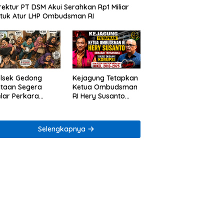
rektur PT DSM Akui Serahkan Rp1 Miliar
tuk Atur LHP Ombudsman RI
lsek Gedong
Kejagung Tetapkan
taan Segera
Ketua Ombudsman
lar Perkara
RI Hery Susanto
ugaan Penjarahan
sebagai Tersangka
mah Reni Oktavia
Dugaan Korupsi
rga Lumbirejo
Tata Kelola
Selengkapnya
Tambang Nikel