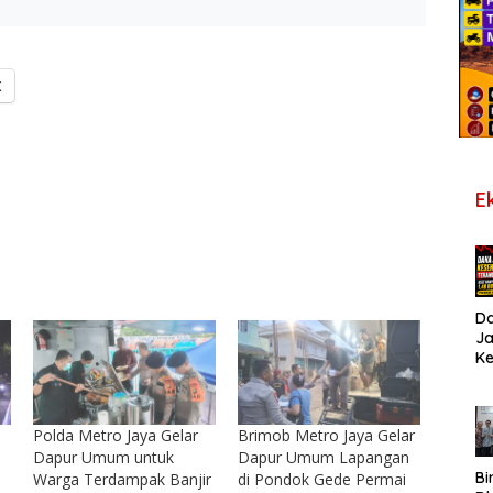
X
E
D
J
K
B
T
De
Polda Metro Jaya Gelar
Brimob Metro Jaya Gelar
Pe
Di
Dapur Umum untuk
Dapur Umum Lapangan
S
Bi
Warga Terdampak Banjir
di Pondok Gede Permai