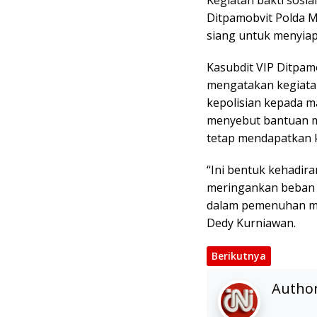
Kegiatan bakti sosia
Ditpamobvit Polda M
siang untuk menyia
Kasubdit VIP Ditpam
mengatakan kegiata
kepolisian kepada m
menyebut bantuan m
tetap mendapatkan 
“Ini bentuk kehadir
meringankan beban 
dalam pemenuhan mak
Dedy Kurniawan.
Berikutnya
Autho