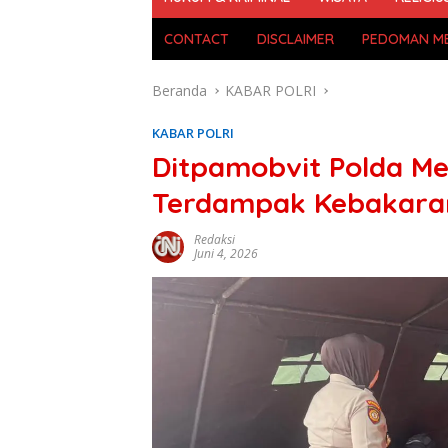
CONTACT
DISCLAIMER
PEDOMAN ME
Beranda
KABAR POLRI
KABAR POLRI
Ditpamobvit Polda M
Terdampak Kebakara
Redaksi
Juni 4, 2026