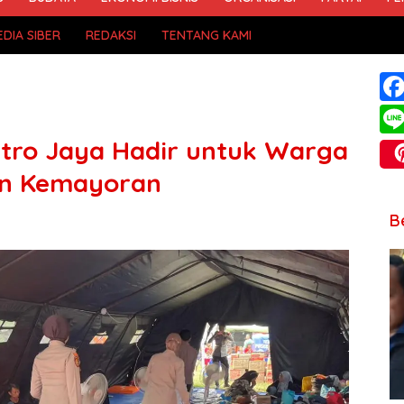
DIA SIBER
REDAKSI
TENTANG KAMI
etro Jaya Hadir untuk Warga
n Kemayoran
B