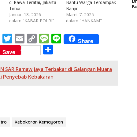
L
D
di Rawa Teratai, Jakarta
Bantu Warga Terdampak
In
B
Timur
Banjir
La
Januari 18, 2026
Maret 7, 2025
In
dalam "KABAR POLRI"
dalam "HANKAM"
Mi
Di
T
M
T
E
C
M
Li
Share
Ku
e
w
m
o
e
n
Ta
S
Save
ss
itt
ai
p
ss
e
h
e
er
l
y
a
ar
KN SAR Ramawijaya Terbakar di Galangan Muara
n
Li
g
e
diki Penyebab Kebakaran
g
n
e
er
k
etro
Kebakaran Kemayoran