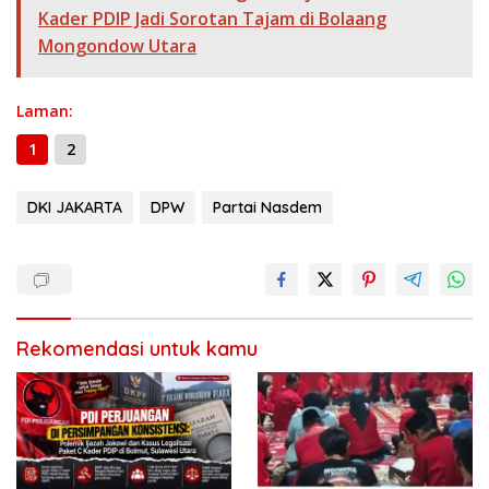
k
p
er
k
Kader PDIP Jadi Sorotan Tajam di Bolaang
Mongondow Utara
Laman:
1
2
DKI JAKARTA
DPW
Partai Nasdem
Rekomendasi untuk kamu