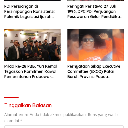
PDI Perjuangan di
Peringati Peristiwa 27 Juli
Persimpangan Konsistensi:
1996, DPC PDI Perjuangan
Polemik Legalisasi Ijazah
Pesawaran Gelar Pendidikan
Paket C Kader PDIP Jadi
Politik dan Diskusi
Sorotan Tajam di Bolaang
Kebangsaan
Mongondow Utara
Milad ke-28 PBB, Yuri Kemal
Pernyataan Sikap Executive
Tegaskan Komitmen Kawal
Committee (EXCO) Patai
Pemerintahan Prabowo-
Buruh Provinsi Papua
Gibran dan Optimistis Lolos
Tengah
DPR 2029
Tinggalkan Balasan
Alamat email Anda tidak akan dipublikasikan.
Ruas yang wajib
ditandai
*