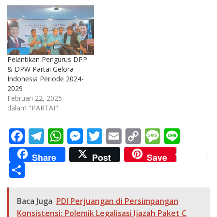
Pelantikan Pengurus DPP
& DPW Partai Gelora
Indonesia Periode 2024-
2029
Februari 22, 2025
dalam "PARTAI"
F
T
W
M
T
E
C
M
Li
ac
el
h
e
w
m
o
e
n
Share
Post
Save
e
e
at
ss
itt
ai
p
ss
e
S
b
gr
s
e
er
l
y
a
h
o
a
A
n
Li
g
ar
Baca Juga
PDI Perjuangan di Persimpangan
o
m
p
g
n
e
e
Konsistensi: Polemik Legalisasi Ijazah Paket C