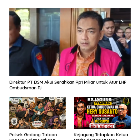
o
m
p
g
n
e
e
k
p
er
k
Direktur PT DSM Akui Serahkan Rp1 Miliar untuk Atur LHP
Ombudsman RI
Polsek Gedong Tataan
Kejagung Tetapkan Ketua