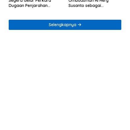
Segera Gelar Perkara
Ombudsman RI Hery
Dugaan Penjarahan
Susanto sebagai
Rumah Reni Oktavia
Tersangka Dugaan
Warga Lumbirejo
Korupsi Tata Kelola
Tambang Nikel
Selengkapnya