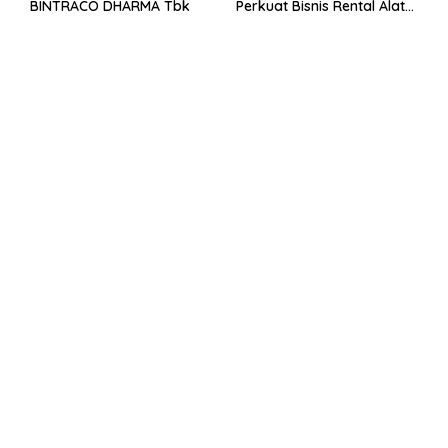
BINTRACO DHARMA Tbk
Perkuat Bisnis Rental Alat
Berat dan Persiapan
Kendaraan Listrik