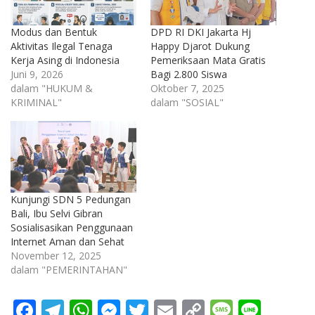
Modus dan Bentuk
DPD RI DKI Jakarta Hj
Aktivitas Ilegal Tenaga
Happy Djarot Dukung
Kerja Asing di Indonesia
Pemeriksaan Mata Gratis
Juni 9, 2026
Bagi 2.800 Siswa
dalam "HUKUM &
Oktober 7, 2025
KRIMINAL"
dalam "SOSIAL"
Kunjungi SDN 5 Pedungan
Bali, Ibu Selvi Gibran
Sosialisasikan Penggunaan
Internet Aman dan Sehat
November 12, 2025
dalam "PEMERINTAHAN"
F
T
W
M
T
E
C
M
Li