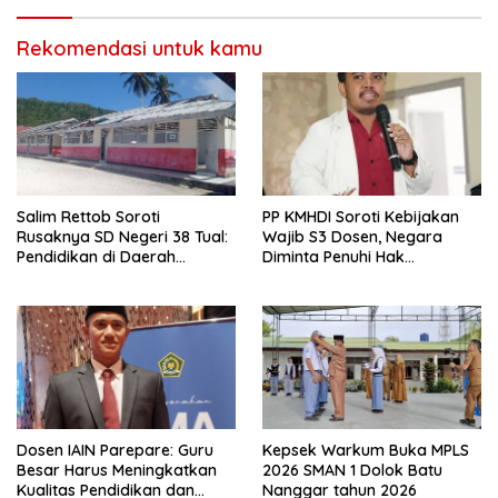
Rekomendasi untuk kamu
Salim Rettob Soroti
PP KMHDI Soroti Kebijakan
Rusaknya SD Negeri 38 Tual:
Wajib S3 Dosen, Negara
Pendidikan di Daerah
Diminta Penuhi Hak
Terpencil Jangan Terus
Kesejahteraan
Dianaktirikan
Dosen IAIN Parepare: Guru
Kepsek Warkum Buka MPLS
Besar Harus Meningkatkan
2026 SMAN 1 Dolok Batu
Kualitas Pendidikan dan
Nanggar tahun 2026