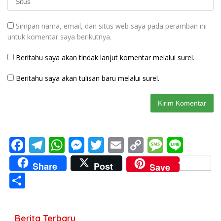
Simpan nama, email, dan situs web saya pada peramban ini
untuk komentar saya berikutnya.
Beritahu saya akan tindak lanjut komentar melalui surel.
Beritahu saya akan tulisan baru melalui surel.
F
T
W
M
T
E
C
M
Li
ac
el
h
e
w
m
o
e
n
Share
Post
Save
e
e
at
ss
itt
ai
p
ss
e
S
b
gr
s
e
er
l
y
a
h
o
a
A
n
Li
g
ar
Berita Terbaru