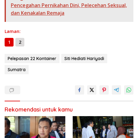
k
p
er
k
Pencegahan Pernikahan Dini, Pelecehan Seksual,
dan Kenakalan Remaja
Laman:
1
2
Pelepasan 22 Kontainer
Siti Hediati Hariyadi
Sumatra
Rekomendasi untuk kamu