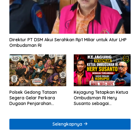
Direktur PT DSM Akui Serahkan Rp1 Miliar untuk Atur LHP
Ombudsman RI
Polsek Gedong Tataan
Kejagung Tetapkan Ketua
Segera Gelar Perkara
Ombudsman RI Hery
Dugaan Penjarahan
Susanto sebagai
Rumah Reni Oktavia
Tersangka Dugaan
Warga Lumbirejo
Korupsi Tata Kelola
Tambang Nikel
Selengkapnya