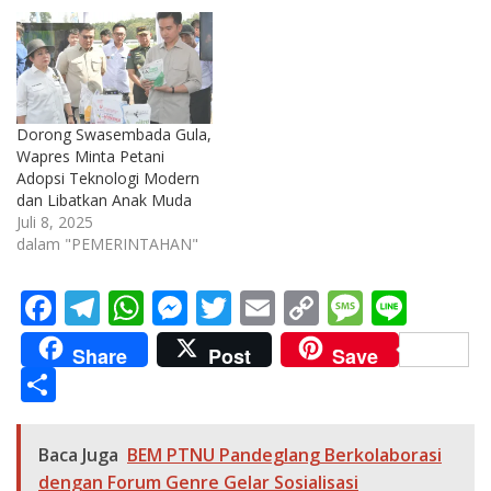
Dorong Swasembada Gula,
Wapres Minta Petani
Adopsi Teknologi Modern
dan Libatkan Anak Muda
Juli 8, 2025
dalam "PEMERINTAHAN"
F
T
W
M
T
E
C
M
Li
ac
el
h
e
w
m
o
e
n
Share
Post
Save
e
e
at
ss
itt
ai
p
ss
e
S
b
gr
s
e
er
l
y
a
h
o
a
A
n
Li
g
ar
Baca Juga
BEM PTNU Pandeglang Berkolaborasi
o
m
p
g
n
e
e
dengan Forum Genre Gelar Sosialisasi