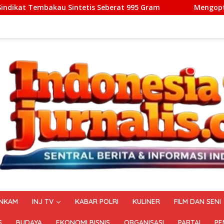
Seberat 995 Gram
Mengoptimalkan Ekosistem Aerotropo
NKAM
INJ TV
KABAR POLRI
KULINER
FILM DAN SENI
S
BUDAYA
EKONOMI BISNIS
ORGANISASI
PARTAI
PE