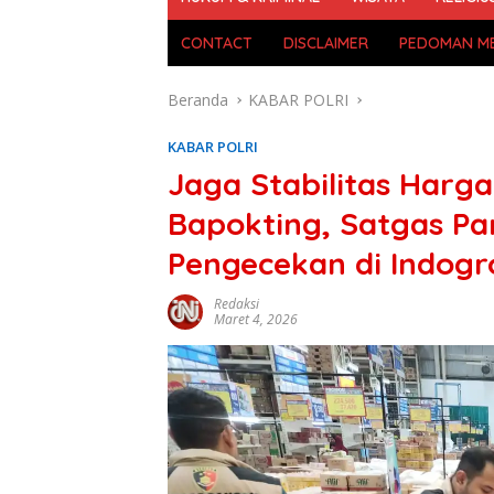
CONTACT
DISCLAIMER
PEDOMAN ME
Beranda
KABAR POLRI
KABAR POLRI
Jaga Stabilitas Harg
Bapokting, Satgas Pa
Pengecekan di Indogr
Redaksi
Maret 4, 2026