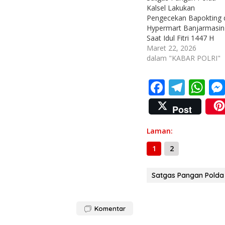
Kalsel Lakukan
Pengecekan Bapokting 
Hypermart Banjarmasin
Saat Idul Fitri 1447 H
Maret 22, 2026
dalam "KABAR POLRI"
F
T
W
ac
el
h
Post
e
e
at
b
gr
s
Laman:
o
a
A
1
2
o
m
p
Satgas Pangan Polda 
k
p
Komentar