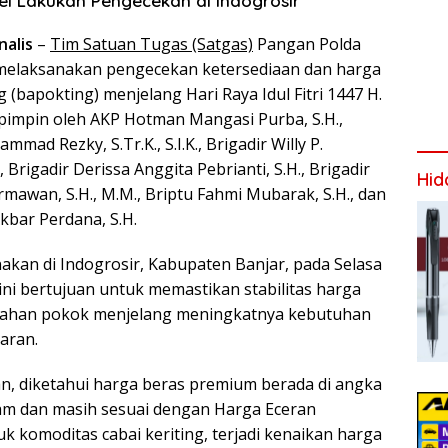
el Lakukan Pengecekan di Indogrosir
nalis
–
Tim Satuan Tugas (Satgas)
Pangan Polda
 melaksanakan pengecekan ketersediaan dan harga
(bapokting) menjelang Hari Raya Idul Fitri 1447 H.
ipimpin oleh AKP Hotman Mangasi Purba, S.H.,
ad Rezky, S.Tr.K., S.I.K., Brigadir Willy P.
 Brigadir Derissa Anggita Pebrianti, S.H., Brigadir
Hid
mawan, S.H., M.M., Briptu Fahmi Mubarak, S.H., dan
bar Perdana, S.H.
akan di Indogrosir, Kabupaten Banjar, pada Selasa
 ini bertujuan untuk memastikan stabilitas harga
 bahan pokok menjelang meningkatnya kebutuhan
aran.
an, diketahui harga beras premium berada di angka
ram dan masih sesuai dengan Harga Eceran
uk komoditas cabai keriting, terjadi kenaikan harga