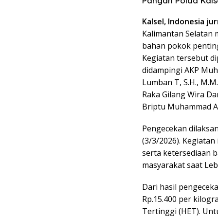
Pangan Polda Kals
Kalsel, Indonesia jur
Kalimantan Selatan
bahan pokok penting 
Kegiatan tersebut d
didampingi AKP Muhamm
Lumban T, S.H., M.M.,
Raka Gilang Wira Dar
Briptu Muhammad Ak
Pengecekan dilaksan
(3/3/2026). Kegiatan
serta ketersediaan
masyarakat saat Leb
Dari hasil pengecek
Rp.15.400 per kilog
Tertinggi (HET). Unt