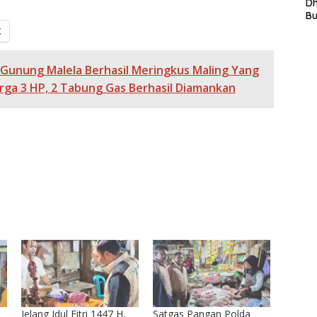
L
D
In
B
La
X
In
Mi
Di
 Gunung Malela Berhasil Meringkus Maling Yang
T
ga 3 HP, 2 Tabung Gas Berhasil Diamankan
Ku
Ta
Jelang Idul Fitri 1447 H,
Satgas Pangan Polda