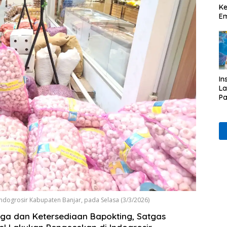
Ke
Em
In
L
Pa
& 
P
Et
ndogrosir Kabupaten Banjar, pada Selasa (3/3/2026)
rga dan Ketersediaan Bapokting, Satgas