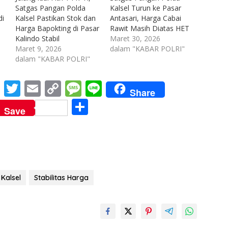
Satgas Pangan Polda
Kalsel Turun ke Pasar
di
Kalsel Pastikan Stok dan
Antasari, Harga Cabai
Harga Bapokting di Pasar
Rawit Masih Diatas HET
Kalindo Stabil
Maret 30, 2026
Maret 9, 2026
dalam "KABAR POLRI"
dalam "KABAR POLRI"
M
T
E
C
M
Li
Share
e
w
m
o
e
n
S
Save
ss
itt
ai
p
ss
e
h
e
er
l
y
a
ar
n
Li
g
e
g
n
e
Kalsel
Stabilitas Harga
er
k