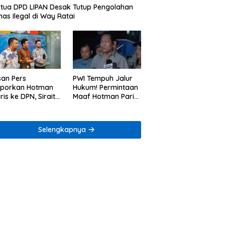
tua DPD LIPAN Desak Tutup Pengolahan
as Ilegal di Way Ratai
san Pers
PWI Tempuh Jalur
aporkan Hotman
Hukum! Permintaan
ris ke DPN, Sirait
Maaf Hotman Paris
Co Minta
Dinilai Belum Cukup
enegakan Kode
ik
Selengkapnya