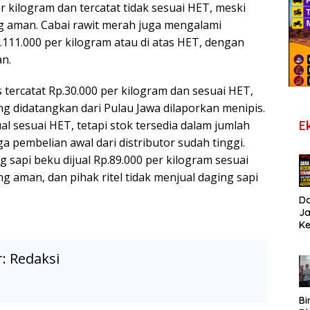
r kilogram dan tercatat tidak sesuai HET, meski
g aman. Cabai rawit merah juga mengalami
.111.000 per kilogram atau di atas HET, dengan
n.
 tercatat Rp.30.000 per kilogram dan sesuai HET,
ng didatangkan dari Pulau Jawa dilaporkan menipis.
E
al sesuai HET, tetapi stok tersedia dalam jumlah
a pembelian awal dari distributor sudah tinggi.
g sapi beku dijual Rp.89.000 per kilogram sesuai
 aman, dan pihak ritel tidak menjual daging sapi
D
J
K
B
T
r:
Redaksi
De
Pe
Di
S
Bi