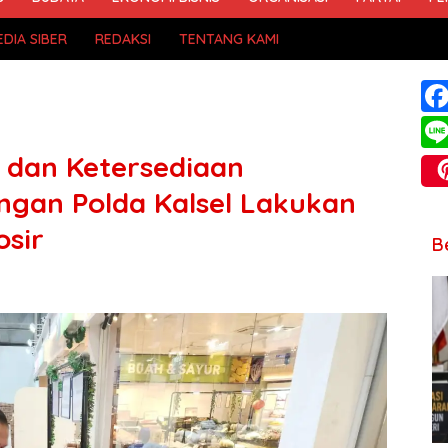
DIA SIBER
REDAKSI
TENTANG KAMI
a dan Ketersediaan
ngan Polda Kalsel Lakukan
osir
B