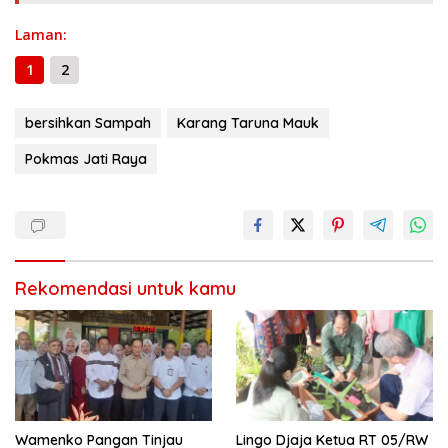
k
p
er
k
Laman:
1
2
bersihkan Sampah
Karang Taruna Mauk
Pokmas Jati Raya
Rekomendasi untuk kamu
Wamenko Pangan Tinjau
Lingo Djaja Ketua RT 05/RW