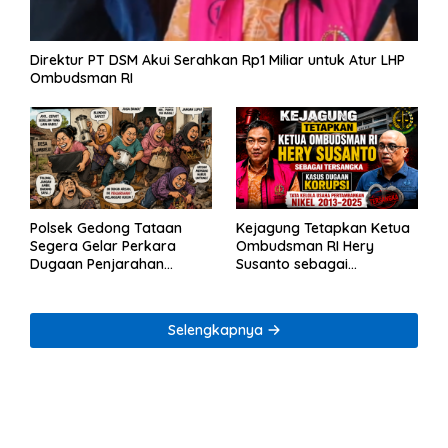
Direktur PT DSM Akui Serahkan Rp1 Miliar untuk Atur LHP
Ombudsman RI
Polsek Gedong Tataan
Kejagung Tetapkan Ketua
Segera Gelar Perkara
Ombudsman RI Hery
Dugaan Penjarahan
Susanto sebagai
Rumah Reni Oktavia
Tersangka Dugaan
Warga Lumbirejo
Korupsi Tata Kelola
Tambang Nikel
Selengkapnya