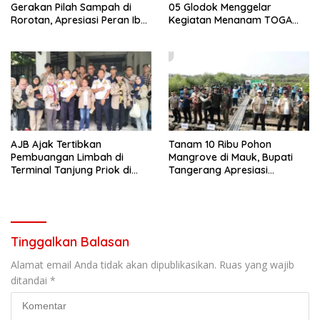
Gerakan Pilah Sampah di
05 Glodok Menggelar
Rorotan, Apresiasi Peran Ibu-
Kegiatan Menanam TOGA
Ibu
Bersama Keluarga
AJB Ajak Tertibkan
Tanam 10 Ribu Pohon
Pembuangan Limbah di
Mangrove di Mauk, Bupati
Terminal Tanjung Priok di
Tangerang Apresiasi
Hari Lingkungan Hidup
Kolaborasi Jurnalis
Tinggalkan Balasan
Alamat email Anda tidak akan dipublikasikan.
Ruas yang wajib
ditandai
*