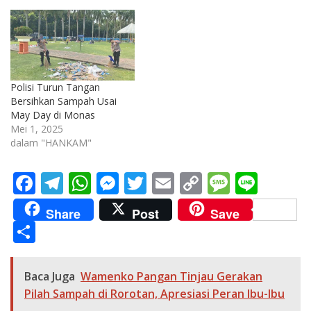
Polisi Turun Tangan
Bersihkan Sampah Usai
May Day di Monas
Mei 1, 2025
dalam "HANKAM"
F
T
W
M
T
E
C
M
Li
ac
el
h
e
w
m
o
e
n
Share
Post
Save
e
e
at
ss
itt
ai
p
ss
e
S
b
gr
s
e
er
l
y
a
h
o
a
A
n
Li
g
ar
Baca Juga
Wamenko Pangan Tinjau Gerakan
o
m
p
g
n
e
e
Pilah Sampah di Rorotan, Apresiasi Peran Ibu-Ibu