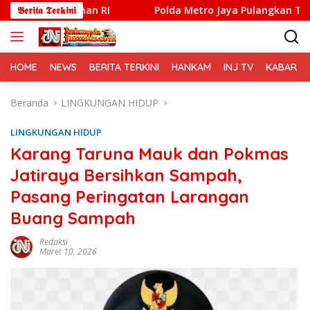
Langsung
dsman RI
𝕭𝖊𝖗𝖎𝖙𝖆 𝕿𝖊𝖗𝖐𝖎𝖓𝖎
Polda Metro Jaya Pulangkan Tiga WNI Korban 
ke
konten
HOME
NEWS
BERITA TERKINI
HANKAM
INJ TV
KABAR PO
Beranda
LINGKUNGAN HIDUP
LINGKUNGAN HIDUP
Karang Taruna Mauk dan Pokmas
Jatiraya Bersihkan Sampah,
Pasang Peringatan Larangan
Buang Sampah
Redaksi
Maret 10, 2026