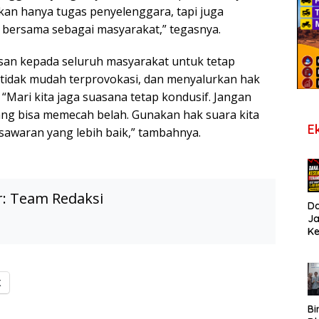
ukan hanya tugas penyelenggara, tapi juga
 bersama sebagai masyarakat,” tegasnya.
san kepada seluruh masyarakat untuk tetap
 tidak mudah terprovokasi, dan menyalurkan hak
. “Mari kita jaga suasana tetap kondusif. Jangan
yang bisa memecah belah. Gunakan hak suara kita
E
awaran yang lebih baik,” tambahnya.
r:
Team Redaksi
D
J
K
B
T
De
Pe
X
Di
S
Bi