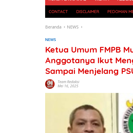
CONTACT
DISCLAIMER
PEDOMAN ME
Beranda
NEWS
NEWS
Ketua Umum FMPB Mur
Anggotanya Ikut Me
Sampai Menjelang PS
Team Redaksi
Mei 16, 2025