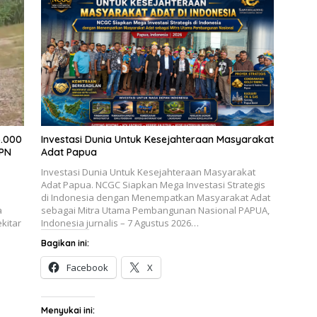
3.000
Investasi Dunia Untuk Kesejahteraan Masyarakat
BPN
Adat Papua
Investasi Dunia Untuk Kesejahteraan Masyarakat
Adat Papua. NCGC Siapkan Mega Investasi Strategis
di Indonesia dengan Menempatkan Masyarakat Adat
a
sebagai Mitra Utama Pembangunan Nasional PAPUA,
kitar
Indonesia jurnalis – 7 Agustus 2026…
Bagikan ini:
Facebook
X
Menyukai ini: