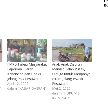
L
D
In
B
La
In
Mi
Di
T
Ku
Ta
a
FMPB Imbau Masyarakat
Anak-Anak Disuruh
Laporkan Ujaran
Mandi di Jalan Rusak,
Kebencian dan Hoaks
Diduga untuk Kampanye
Jelang PSU Pesawaran
Hitam Jelang PSU di
April 12, 2025
Pesawaran
"
dalam "KABAR DAERAH"
Mei 2, 2025
dalam "HUKUM &
KRIMINAL"