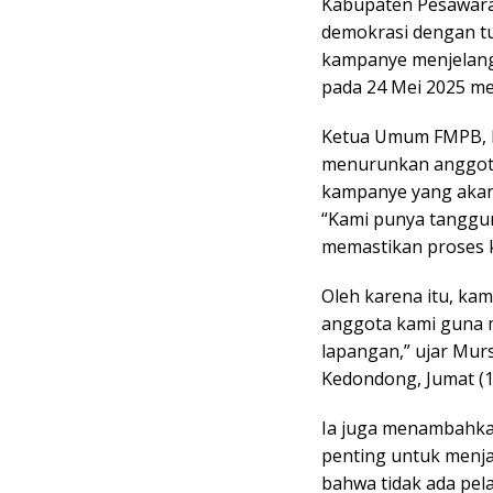
Kabupaten Pesawar
demokrasi dengan tu
kampanye menjelang 
pada 24 Mei 2025 m
Ketua Umum FMPB, M
menurunkan anggota 
kampanye yang akan 
“Kami punya tanggun
memastikan proses k
Oleh karena itu, k
anggota kami guna 
lapangan,” ujar Murs
Kedondong, Jumat (1
Ia juga menambahka
penting untuk menja
bahwa tidak ada pel