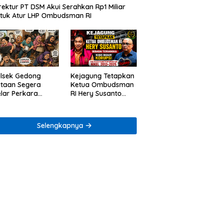
rektur PT DSM Akui Serahkan Rp1 Miliar
tuk Atur LHP Ombudsman RI
lsek Gedong
Kejagung Tetapkan
taan Segera
Ketua Ombudsman
lar Perkara
RI Hery Susanto
ugaan Penjarahan
sebagai Tersangka
mah Reni Oktavia
Dugaan Korupsi
rga Lumbirejo
Tata Kelola
Selengkapnya
Tambang Nikel