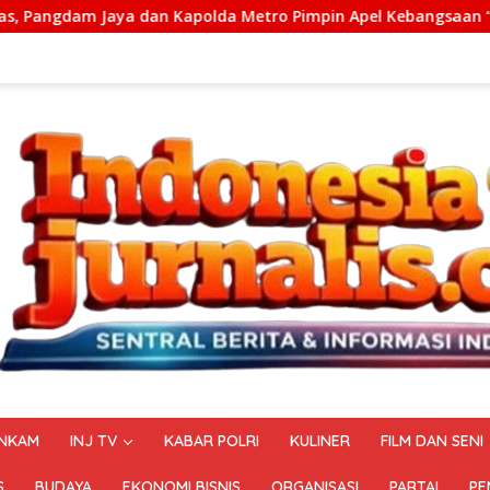
polda Metro Pimpin Apel Kebangsaan “Jaga Jakarta untuk Indo
NKAM
INJ TV
KABAR POLRI
KULINER
FILM DAN SENI
S
BUDAYA
EKONOMI BISNIS
ORGANISASI
PARTAI
PE