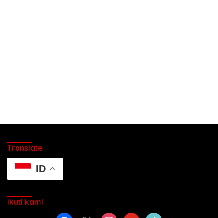
Translate
ID
Ikuti kami
facebook
x
instagram
youtube
tiktok