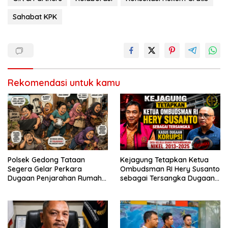
Sahabat KPK
Rekomendasi untuk kamu
Polsek Gedong Tataan
Kejagung Tetapkan Ketua
Segera Gelar Perkara
Ombudsman RI Hery Susanto
Dugaan Penjarahan Rumah
sebagai Tersangka Dugaan
Reni Oktavia Warga
Korupsi Tata Kelola
Lumbirejo
Tambang Nikel