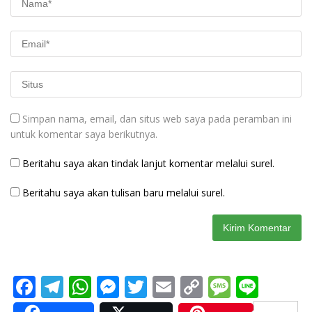
Simpan nama, email, dan situs web saya pada peramban ini
untuk komentar saya berikutnya.
Beritahu saya akan tindak lanjut komentar melalui surel.
Beritahu saya akan tulisan baru melalui surel.
F
T
W
M
T
E
C
M
Li
ac
el
h
e
w
m
o
e
n