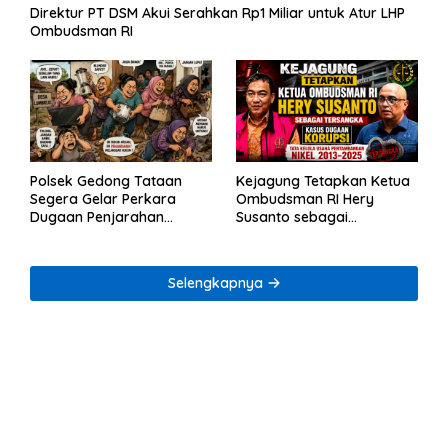
Direktur PT DSM Akui Serahkan Rp1 Miliar untuk Atur LHP
Ombudsman RI
Polsek Gedong Tataan
Kejagung Tetapkan Ketua
Segera Gelar Perkara
Ombudsman RI Hery
Dugaan Penjarahan
Susanto sebagai
Rumah Reni Oktavia
Tersangka Dugaan
Warga Lumbirejo
Korupsi Tata Kelola
Tambang Nikel
Selengkapnya