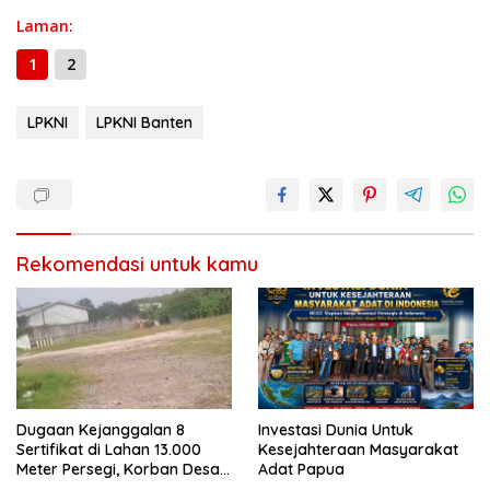
h
o
a
A
n
Li
g
Laman:
ar
o
m
p
g
n
e
e
1
2
k
p
er
k
LPKNI
LPKNI Banten
Rekomendasi untuk kamu
Dugaan Kejanggalan 8
Investasi Dunia Untuk
Sertifikat di Lahan 13.000
Kesejahteraan Masyarakat
Meter Persegi, Korban Desak
Adat Papua
Menteri ATR/BPN Bongkar