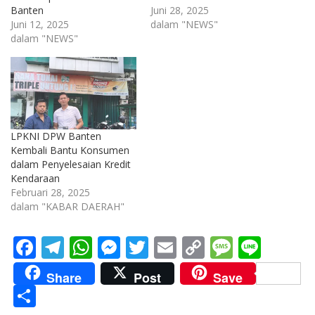
Banten
Juni 28, 2025
Juni 12, 2025
dalam "NEWS"
dalam "NEWS"
LPKNI DPW Banten
Kembali Bantu Konsumen
dalam Penyelesaian Kredit
Kendaraan
Februari 28, 2025
dalam "KABAR DAERAH"
F
T
W
M
T
E
C
M
Li
ac
el
h
e
w
m
o
e
n
Share
Post
Save
e
e
at
ss
itt
ai
p
ss
e
S
b
gr
s
e
er
l
y
a