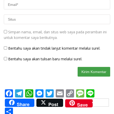
Simpan nama, email, dan situs web saya pada peramban ini
untuk komentar saya berikutnya.
Beritahu saya akan tindak lanjut komentar melalui surel.
Beritahu saya akan tulisan baru melalui surel.
F
T
W
M
T
E
C
M
Li
ac
el
h
e
w
m
o
e
n
Share
Post
Save
e
e
at
ss
itt
ai
p
ss
e
S