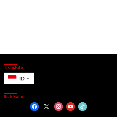
Translate
ID
Ikuti kami
facebook
x
instagram
youtube
tiktok