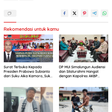
Rekomendasi untuk kamu
Surat Terbuka Kepada
DP MUI Simalungun Audiensi
Presiden Prabowo Subianto
dan Silaturahmi Hangat
dari Suku Aika Kamoro, Suku
dengan Kapolres AKBP
Amungme, dan Lima Suku
Marganda Aritonang
Kekerabatan