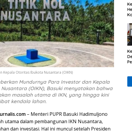
Ke
He
Ko
Ke
De
P
Il
 Kepala Otoritas Ibukota Nusantara (OIKN)
eberkan Mundurnya Para Investor dan Kepala
a Nusantara (OIKN), Basuki menyatakan bahwa
akan masalah utama di IKN, yang hingga kini
bat kendala lahan.
jurnalis.com
– Menteri PUPR Basuki Hadimuljono
h utama dalam pembangunan IKN Nusantara,
ahan dan investasi. Hal ini muncul setelah Presiden