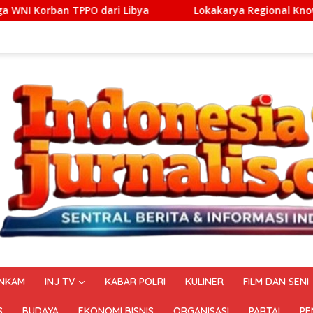
ibya
Lokakarya Regional Knowledge Sharing of ASEAN Guid
NKAM
INJ TV
KABAR POLRI
KULINER
FILM DAN SENI
S
BUDAYA
EKONOMI BISNIS
ORGANISASI
PARTAI
PE