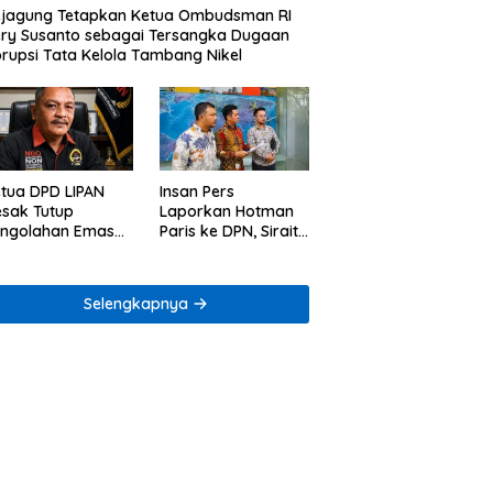
jagung Tetapkan Ketua Ombudsman RI
ry Susanto sebagai Tersangka Dugaan
rupsi Tata Kelola Tambang Nikel
tua DPD LIPAN
Insan Pers
sak Tutup
Laporkan Hotman
engolahan Emas
Paris ke DPN, Sirait
egal di Way Ratai
& Co Minta
Penegakan Kode
Etik
Selengkapnya