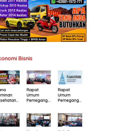
konomi Bisnis
ana
Rapat
Rapat
aminan
Umum
Umum
esehatan
Pemegang
Pemegang
PJS
Saham PT
Saham
erancam
Perdana
Tahunan PT
fisit,
Gapuraprim
Alakasa
merintah
a Tbk
Industrindo
minta
Tahun Buku
Tbk 2026