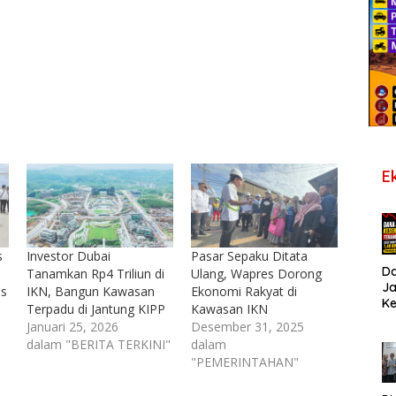
E
s
Investor Dubai
Pasar Sepaku Ditata
D
Tanamkan Rp4 Triliun di
Ulang, Wapres Dorong
J
as
IKN, Bangun Kawasan
Ekonomi Rakyat di
K
Terpadu di Jantung KIPP
Kawasan IKN
B
Januari 25, 2026
Desember 31, 2025
T
dalam "BERITA TERKINI"
dalam
De
"PEMERINTAHAN"
Pe
Di