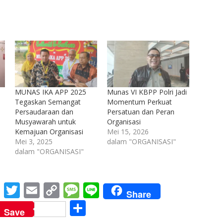
MUNAS IKA APP 2025
Munas VI KBPP Polri Jadi
Tegaskan Semangat
Momentum Perkuat
Persaudaraan dan
Persatuan dan Peran
Musyawarah untuk
Organisasi
Kemajuan Organisasi
Mei 15, 2026
Mei 3, 2025
dalam "ORGANISASI"
dalam "ORGANISASI"
M
T
E
C
M
Li
Share
e
w
m
o
e
n
S
Save
ss
itt
ai
p
ss
e