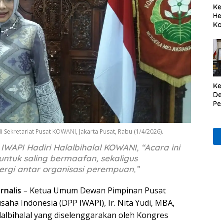
Ke
He
Ko
Ke
De
P
Il
i Sekretariat Pusat KOWANI, Jakarta Pusat, Rabu (1/4/2026).
IWAPI Hadiri Halalbihalal KOWANI, “Acara ini
ntuk saling bermaafan, sekaligus
rgi antar organisasi perempuan,”
rnalis
– Ketua Umum Dewan Pimpinan Pusat
aha Indonesia (DPP IWAPI), Ir. Nita Yudi, MBA,
lalbihalal yang diselenggarakan oleh Kongres