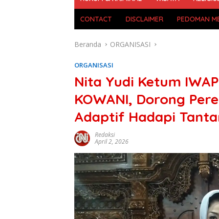
CONTACT
DISCLAIMER
PEDOMAN ME
Beranda
ORGANISASI
ORGANISASI
Nita Yudi Ketum IWAPI
KOWANI, Dorong Pere
Adaptif Hadapi Tant
Redaksi
April 2, 2026