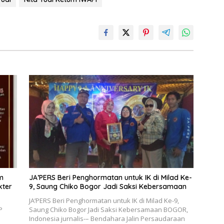
er
k
m
‎JA’PERS Beri Penghormatan untuk IK di Milad Ke-
kter
9, Saung Chiko Bogor Jadi Saksi Kebersamaan
‎JA’PERS Beri Penghormatan untuk IK di Milad Ke-9,
P
Saung Chiko Bogor Jadi Saksi Kebersamaan ‎BOGOR,
Indonesia jurnalis-– Bendahara Jalin Persaudaraan