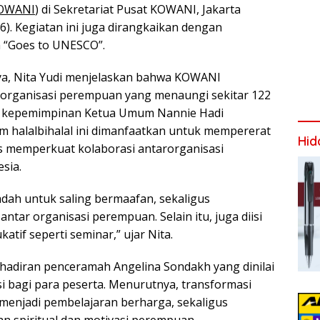
OWANI
) di Sekretariat Pusat KOWANI, Jakarta
6). Kegiatan ini juga dirangkaikan dengan
 “Goes to UNESCO”.
a, Nita Yudi menjelaskan bahwa KOWANI
 organisasi perempuan yang menaungi sekitar 122
ah kepemimpinan Ketua Umum Nannie Hadi
 halalbihalal ini dimanfaatkan untuk mempererat
Hid
us memperkuat kolaborasi antarorganisasi
sia.
adah untuk saling bermaafan, sekaligus
ntar organisasi perempuan. Selain itu, juga diisi
atif seperti seminar,” ujar Nita.
ehadiran penceramah Angelina Sondakh yang dinilai
i bagi para peserta. Menurutnya, transformasi
menjadi pembelajaran berharga, sekaligus
 spiritual dan motivasi perempuan.