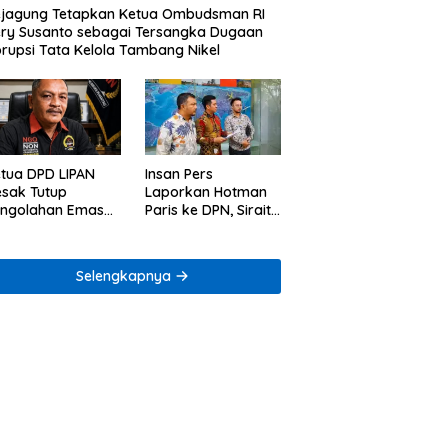
jagung Tetapkan Ketua Ombudsman RI
ry Susanto sebagai Tersangka Dugaan
rupsi Tata Kelola Tambang Nikel
tua DPD LIPAN
Insan Pers
sak Tutup
Laporkan Hotman
engolahan Emas
Paris ke DPN, Sirait
egal di Way Ratai
& Co Minta
Penegakan Kode
Etik
Selengkapnya