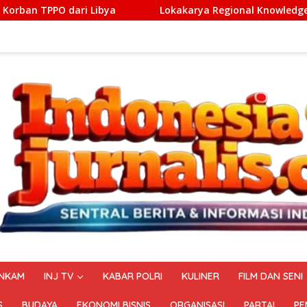
Lokakarya Regional Knowledge Sharing of ASEAN Guiding P
NKAM
INJ TV
KABAR POLRI
KULINER
FILM DAN SENI
S
BUDAYA
EKONOMI BISNIS
ORGANISASI
PARTAI
PE