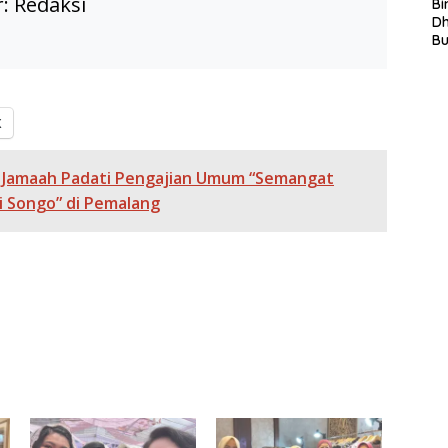
r:
Redaksi
S
Bi
L
D
In
B
La
In
Mi
Di
X
T
Ku
Ta
 Jamaah Padati Pengajian Umum “Semangat
i Songo” di Pemalang