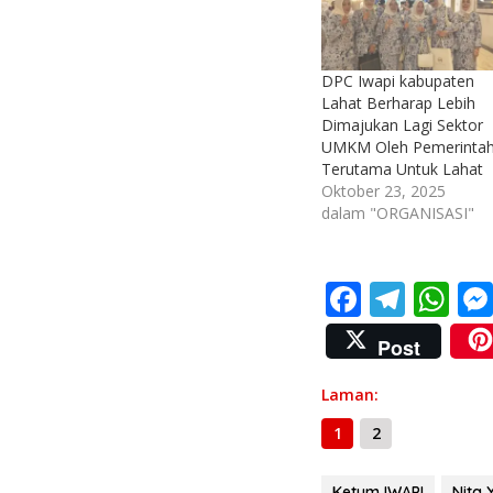
DPC Iwapi kabupaten
Lahat Berharap Lebih
Dimajukan Lagi Sektor
UMKM Oleh Pemerinta
Terutama Untuk Lahat
Oktober 23, 2025
dalam "ORGANISASI"
F
T
W
ac
el
h
Post
e
e
at
b
gr
s
Laman:
o
a
A
1
2
o
m
p
Ketum IWAPI
Nita 