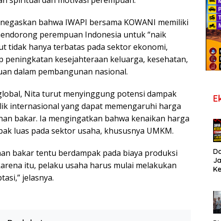
 menegaskan bahwa IWAPI bersama KOWANI memiliki
mendorong perempuan Indonesia untuk “naik
ut tidak hanya terbatas pada sektor ekonomi,
p peningkatan kesejahteraan keluarga, kesehatan,
uan dalam pembangunan nasional.
global, Nita turut menyinggung potensi dampak
E
lik internasional yang dapat memengaruhi harga
han bakar. Ia mengingatkan bahwa kenaikan harga
pak luas pada sektor usaha, khususnya UMKM.
D
an bakar tentu berdampak pada biaya produksi
J
 karena itu, pelaku usaha harus mulai melakukan
K
tasi,” jelasnya.
B
T
De
Pe
Di