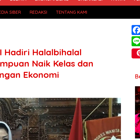
DIA SIBER
REDAKSI
TENTANG KAMI
 Hadiri Halalbihalal
mpuan Naik Kelas dan
angan Ekonomi
B