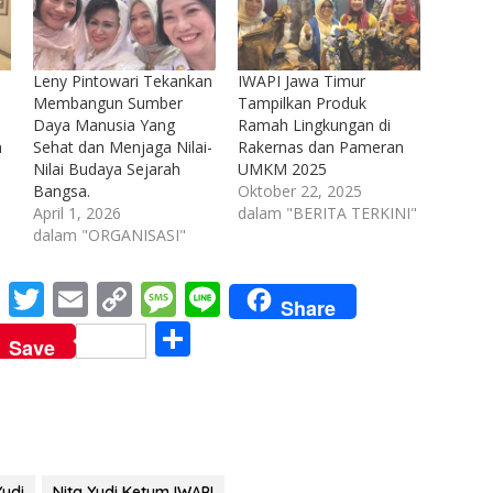
Leny Pintowari Tekankan
IWAPI Jawa Timur
Membangun Sumber
Tampilkan Produk
Daya Manusia Yang
Ramah Lingkungan di
h
Sehat dan Menjaga Nilai-
Rakernas dan Pameran
Nilai Budaya Sejarah
UMKM 2025
Bangsa.
Oktober 22, 2025
April 1, 2026
dalam "BERITA TERKINI"
dalam "ORGANISASI"
M
T
E
C
M
Li
Share
e
w
m
o
e
n
S
Save
ss
itt
ai
p
ss
e
h
e
er
l
y
a
ar
n
Li
g
e
g
n
e
Yudi
Nita Yudi Ketum IWAPI