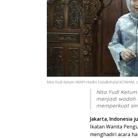
Nita Yudi Ketum IWAPI Hadiri Halalbihalal KOWANI, d
Nita Yudi Ketum 
menjadi wadah u
memperkuat sine
Jakarta, Indonesia ju
Ikatan Wanita Pengus
menghadiri acara ha