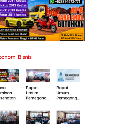
konomi Bisnis
ana
Rapat
Rapat
aminan
Umum
Umum
esehatan
Pemegang
Pemegang
PJS
Saham PT
Saham
erancam
Perdana
Tahunan PT
fisit,
Gapuraprim
Alakasa
merintah
a Tbk
Industrindo
minta
Tahun Buku
Tbk 2026