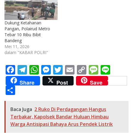
Dukung Ketahanan
Pangan, Polairud Metro
Tebar 10 Ribu Bibit
Bandeng
Mei 11, 2026
dalam "KABAR POLRI"
F
T
W
M
T
E
C
M
Li
ac
el
h
e
w
m
o
e
n
Share
Post
Save
e
e
at
ss
itt
ai
p
ss
e
S
b
gr
s
e
er
l
y
a
h
o
a
A
n
Li
g
ar
Baca Juga
2 Ruko Di Perdagangan Hangus
o
m
p
g
n
e
e
Terbakar, Kapolsek Bandar Huluan Himbau
k
p
er
k
Warga Antisipasi Bahaya Arus Pendek Listrik