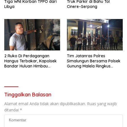
Tiga WNI Korban TPPO dari
Truk Parkir di Bahu Tol
Libya
Cinere–Serpong
2 Ruko Di Perdagangan
Tim Jatanras Polres
Hangus Terbakar, Kapolsek
Simalungun Bersama Polsek
Bandar Huluan Himbau
Gunung Malela Ringkus
Warga Antisipasi Bahaya
Pelaku Curas Di Provinsi Riau
Arus Pendek Listrik
Tinggalkan Balasan
Alamat email Anda tidak akan dipublikasikan.
Ruas yang wajib
ditandai
*