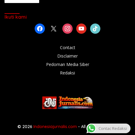
Ikuti kami
facebook
x
instagram
youtube
tiktok
Contact
Disclaimer
Pedoman Media Siber
Redaksi
© 2026
Indonesiajurnalis.com
- All rights reserved
Contac Redaksi