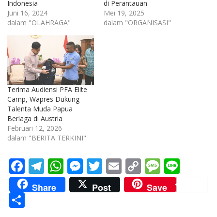
Indonesia
di Perantauan
Juni 16, 2024
Mei 19, 2025
dalam "OLAHRAGA"
dalam "ORGANISASI"
Terima Audiensi PFA Elite
Camp, Wapres Dukung
Talenta Muda Papua
Berlaga di Austria
Februari 12, 2026
dalam "BERITA TERKINI"
F
T
W
M
T
E
C
M
Li
ac
el
h
e
w
m
o
e
n
Share
Post
Save
e
e
at
ss
itt
ai
p
ss
e
S
b
gr
s
e
er
l
y
a
h