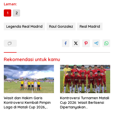
o
a
A
n
Li
g
Laman:
ar
o
m
p
g
n
e
e
1
2
k
p
er
k
Legenda Real Madrid
Raul Gonzalez
Real Madrid
Rekomendasi untuk kamu
Wasit dan Hakim Garis
Kontroversi Turnamen Matali
Kontroversi Kembali Pimpin
Cup 2026: Wasit Berlisensi
Laga di Matali Cup 2026,
Dipertanyakan
Askot dan PSSI Kotamobagu
Keputusannya