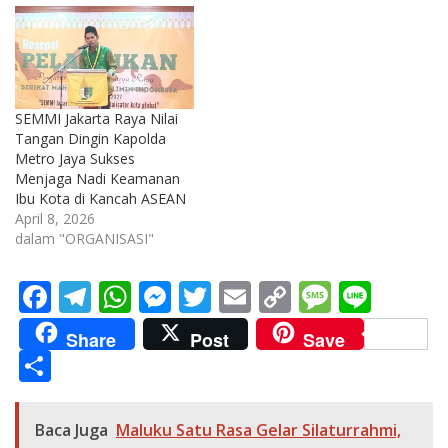
SEMMI Jakarta Raya Nilai
Tangan Dingin Kapolda
Metro Jaya Sukses
Menjaga Nadi Keamanan
Ibu Kota di Kancah ASEAN
April 8, 2026
dalam "ORGANISASI"
F
T
W
M
T
E
C
M
Li
ac
el
h
e
w
m
o
e
n
Share
Post
Save
e
e
at
ss
itt
ai
p
ss
e
S
b
gr
s
e
er
l
y
a
h
o
a
A
n
Li
g
ar
Baca Juga
Maluku Satu Rasa Gelar Silaturrahmi,