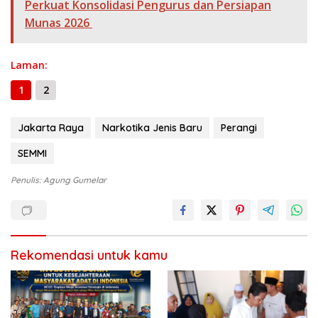
o
m
p
g
n
e
e
Perkuat Konsolidasi Pengurus dan Persiapan
k
p
er
k
Munas 2026
Laman:
1
2
Jakarta Raya
Narkotika Jenis Baru
Perangi
SEMMI
Penulis: Agung Gumelar
Rekomendasi untuk kamu