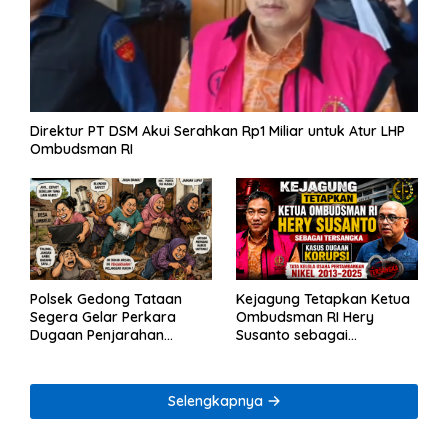
Direktur PT DSM Akui Serahkan Rp1 Miliar untuk Atur LHP
Ombudsman RI
Polsek Gedong Tataan
Kejagung Tetapkan Ketua
Segera Gelar Perkara
Ombudsman RI Hery
Dugaan Penjarahan
Susanto sebagai
Rumah Reni Oktavia
Tersangka Dugaan
Warga Lumbirejo
Korupsi Tata Kelola
Tambang Nikel
Selengkapnya