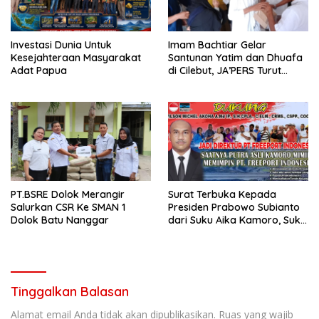
Investasi Dunia Untuk
Imam Bachtiar Gelar
Kesejahteraan Masyarakat
Santunan Yatim dan Dhuafa
Adat Papua
di Cilebut, JA’PERS Turut
Hadir Beri Dukungan
PT.BSRE Dolok Merangir
Surat Terbuka Kepada
Salurkan CSR Ke SMAN 1
Presiden Prabowo Subianto
Dolok Batu Nanggar
dari Suku Aika Kamoro, Suku
Amungme, dan Lima Suku
Kekerabatan
Tinggalkan Balasan
Alamat email Anda tidak akan dipublikasikan.
Ruas yang wajib