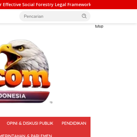
ry Legal Framework (AGP)
Pelatihan Vokasi Nasional Ba
tutup
OPINI & DISKUSI PUBLIK
PENDIDIKAN
MERINTAHAN & PARLEMEN