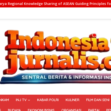
haring of ASEAN Guiding Principles for Effective Social Forest
NKAM
INJ TV
KABAR POLRI
KULINER
FILM DAN SENI
S
BUDAYA
EKONOMI BISNIS
ORGANISASI
PARTAI
PE