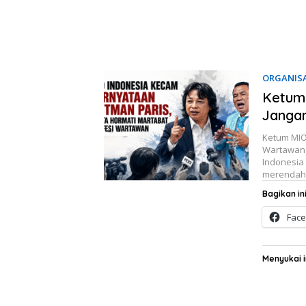
ORGANISA
Ketum 
Janga
Ketum MIO 
Wartawan 
Indonesia
merendahk
Bagikan ini
Fac
Menyukai i