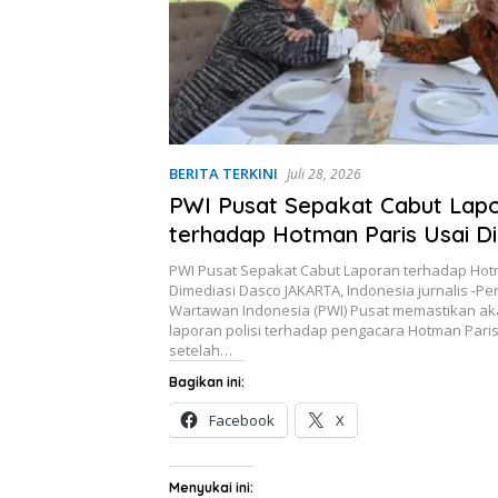
BERITA TERKINI
Juli 28, 2026
PWI Pusat Sepakat Cabut Lap
terhadap Hotman Paris Usai Di
Dasco
PWI Pusat Sepakat Cabut Laporan terhadap Hot
Dimediasi Dasco JAKARTA, Indonesia jurnalis -Pe
Wartawan Indonesia (PWI) Pusat memastikan a
laporan polisi terhadap pengacara Hotman Pari
setelah…
Bagikan ini:
Facebook
X
Menyukai ini: