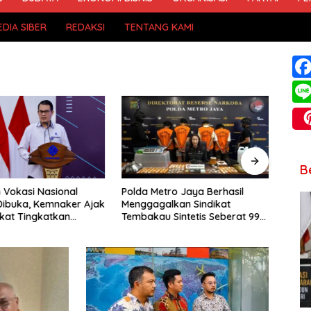
DIA SIBER
REDAKSI
TENTANG KAMI
B
n Vokasi Nasional
Polda Metro Jaya Berhasil
Meng
Dibuka, Kemnaker Ajak
Menggagalkan Sindikat
Aerot
kat Tingkatkan
Tembakau Sintetis Seberat 995
Tang
nsi
Gram
Pemin
Keimi
Imigr