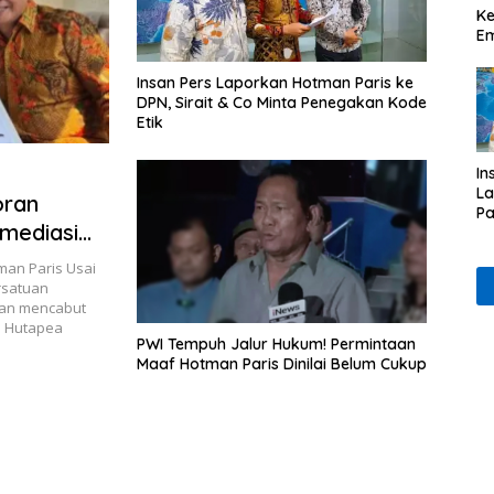
Ke
Em
Insan Pers Laporkan Hotman Paris ke
DPN, Sirait & Co Minta Penegakan Kode
Etik
In
L
oran
Pa
mediasi
& 
P
man Paris Usai
Et
rsatuan
kan mencabut
s Hutapea
PWI Tempuh Jalur Hukum! Permintaan
Maaf Hotman Paris Dinilai Belum Cukup