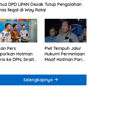
tua DPD LIPAN Desak Tutup Pengolahan
as Ilegal di Way Ratai
san Pers
PWI Tempuh Jalur
aporkan Hotman
Hukum! Permintaan
ris ke DPN, Sirait
Maaf Hotman Paris
Co Minta
Dinilai Belum Cukup
enegakan Kode
ik
Selengkapnya