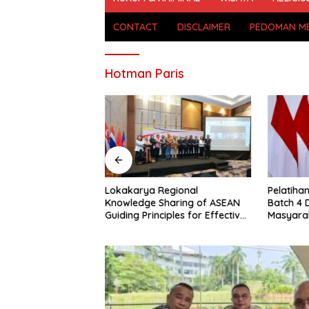
CONTACT
DISCLAIMER
PEDOMAN ME
Hotman Paris
 Jaya Pulangkan
Lokakarya Regional
Pelatiha
rban TPPO dari
Knowledge Sharing of ASEAN
Batch 4 
Guiding Principles for Effective
Masyara
Social Forestry Legal
Kompete
Framework (AGP)