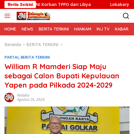
Langsung
 WNI Korban TPPO dari Libya
𝕭𝖊𝖗𝖎𝖙𝖆 𝕿𝖊𝖗𝖐𝖎𝖓𝖎
Lokakarya Regional Knowle
ke
konten
HOME
NEWS
BERITA TERKINI
HANKAM
INJ TV
KABAR PO
Beranda
BERITA TERKINI
PARTAI
,
BERITA TERKINI
William R Mamderi Siap Maju
sebagai Calon Bupati Kepulauan
Yapen pada Pilkada 2024-2029
Redaksi
Agustus 26, 2024