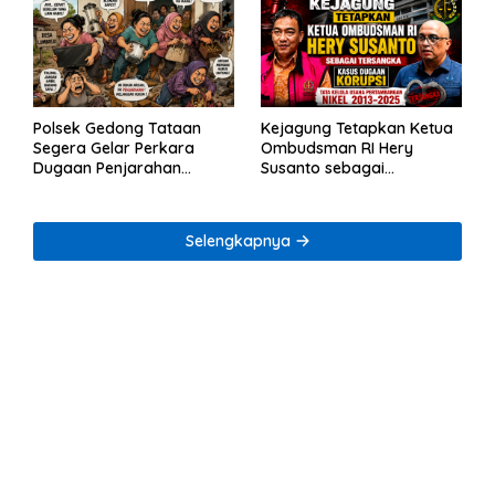
Polsek Gedong Tataan
Kejagung Tetapkan Ketua
Segera Gelar Perkara
Ombudsman RI Hery
Dugaan Penjarahan
Susanto sebagai
Rumah Reni Oktavia
Tersangka Dugaan
Warga Lumbirejo
Korupsi Tata Kelola
Tambang Nikel
Selengkapnya