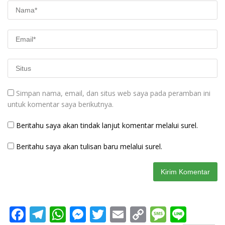
Simpan nama, email, dan situs web saya pada peramban ini
untuk komentar saya berikutnya.
Beritahu saya akan tindak lanjut komentar melalui surel.
Beritahu saya akan tulisan baru melalui surel.
F
T
W
M
T
E
C
M
Li