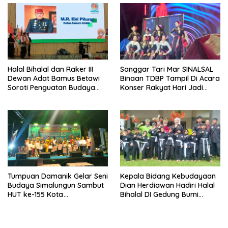
Halal Bihalal dan Raker III
Sanggar Tari Mar SINALSAL
Dewan Adat Bamus Betawi
Binaan TDBP Tampil Di Acara
Soroti Penguatan Budaya
Konser Rakyat Hari Jadi
hingga Sertifikasi Profesi
Siantar 155
Tumpuan Damanik Gelar Seni
‎Kepala Bidang Kebudayaan
Budaya Simalungun Sambut
Dian Herdiawan Hadiri Halal
HUT ke-155 Kota
Bihalal DI Gedung Bumi
Pematangsiantar
Ageung BatuTulis Bogor