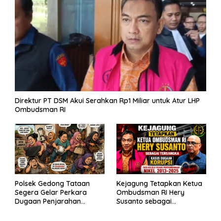
Direktur PT DSM Akui Serahkan Rp1 Miliar untuk Atur LHP
Ombudsman RI
Polsek Gedong Tataan
Kejagung Tetapkan Ketua
Segera Gelar Perkara
Ombudsman RI Hery
Dugaan Penjarahan
Susanto sebagai
Rumah Reni Oktavia
Tersangka Dugaan
Warga Lumbirejo
Korupsi Tata Kelola