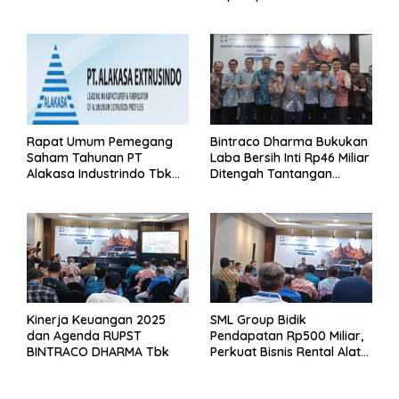
Segera Lakukan Intervensi
Buku 2025
Rapat Umum Pemegang
Bintraco Dharma Bukukan
Saham Tahunan PT
Laba Bersih Inti Rp46 Miliar
Alakasa Industrindo Tbk
Ditengah Tantangan
2026
Kuartal 1 Tahun 2026
Kinerja Keuangan 2025
SML Group Bidik
dan Agenda RUPST
Pendapatan Rp500 Miliar,
BINTRACO DHARMA Tbk
Perkuat Bisnis Rental Alat
Berat dan Persiapan
Kendaraan Listrik