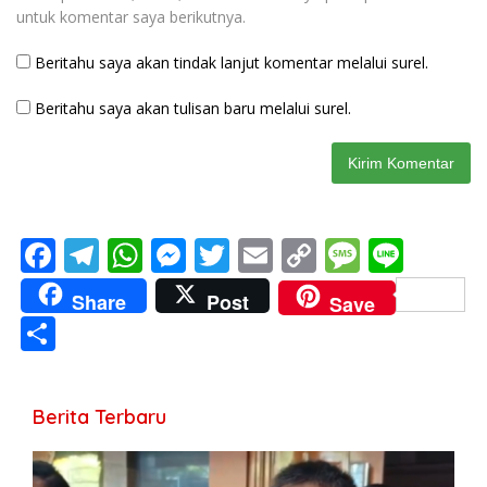
untuk komentar saya berikutnya.
Beritahu saya akan tindak lanjut komentar melalui surel.
Beritahu saya akan tulisan baru melalui surel.
F
T
W
M
T
E
C
M
Li
ac
el
h
e
w
m
o
e
n
Share
Post
Save
e
e
at
ss
itt
ai
p
ss
e
S
b
gr
s
e
er
l
y
a
h
o
a
A
n
Li
g
ar
Berita Terbaru
o
m
p
g
n
e
e
k
p
er
k