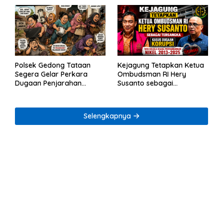
Polsek Gedong Tataan
Kejagung Tetapkan Ketua
Segera Gelar Perkara
Ombudsman RI Hery
Dugaan Penjarahan
Susanto sebagai
Rumah Reni Oktavia
Tersangka Dugaan
Warga Lumbirejo
Korupsi Tata Kelola
Tambang Nikel
Selengkapnya