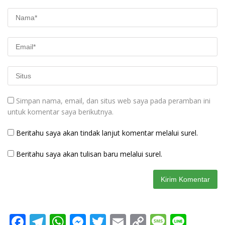
Simpan nama, email, dan situs web saya pada peramban ini
untuk komentar saya berikutnya.
Beritahu saya akan tindak lanjut komentar melalui surel.
Beritahu saya akan tulisan baru melalui surel.
F
T
W
M
T
E
C
M
Li