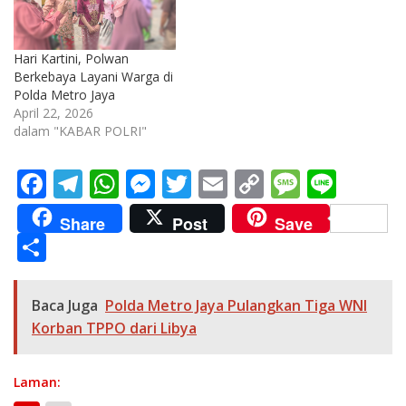
Hari Kartini, Polwan
Berkebaya Layani Warga di
Polda Metro Jaya
April 22, 2026
dalam "KABAR POLRI"
F
T
W
M
T
E
C
M
Li
ac
el
h
e
w
m
o
e
n
Share
Post
Save
e
e
at
ss
itt
ai
p
ss
e
S
b
gr
s
e
er
l
y
a
h
o
a
A
n
Li
g
ar
Baca Juga
Polda Metro Jaya Pulangkan Tiga WNI
o
m
p
g
n
e
e
Korban TPPO dari Libya
k
p
er
k
Laman: