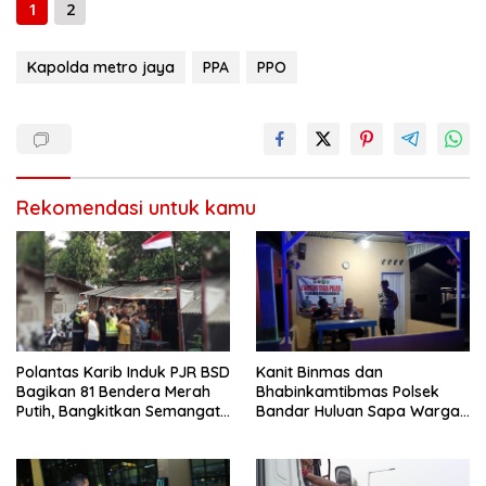
1
2
Kapolda metro jaya
PPA
PPO
Rekomendasi untuk kamu
Polantas Karib Induk PJR BSD
Kanit Binmas dan
Bagikan 81 Bendera Merah
Bhabinkamtibmas Polsek
Putih, Bangkitkan Semangat
Bandar Huluan Sapa Warga
Nasionalisme Warga
Jaga Kamling demi
Kampung yang Aman