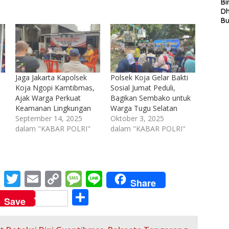
S
Bi
L
D
In
B
La
In
Mi
Di
T
Ku
Jaga Jakarta Kapolsek
Polsek Koja Gelar Bakti
Ta
Koja Ngopi Kamtibmas,
Sosial Jumat Peduli,
Ajak Warga Perkuat
Bagikan Sembako untuk
Keamanan Lingkungan
Warga Tugu Selatan
September 14, 2025
Oktober 3, 2025
dalam "KABAR POLRI"
dalam "KABAR POLRI"
M
T
E
C
M
Li
Share
e
w
m
o
e
n
S
Save
ss
itt
ai
p
ss
e
h
e
er
l
y
a