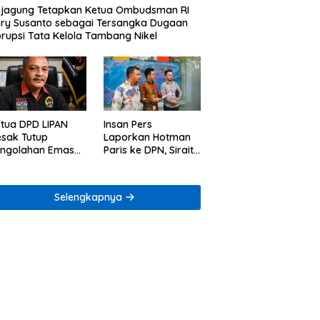
jagung Tetapkan Ketua Ombudsman RI
ry Susanto sebagai Tersangka Dugaan
rupsi Tata Kelola Tambang Nikel
tua DPD LIPAN
Insan Pers
sak Tutup
Laporkan Hotman
engolahan Emas
Paris ke DPN, Sirait
egal di Way Ratai
& Co Minta
Penegakan Kode
Etik
Selengkapnya