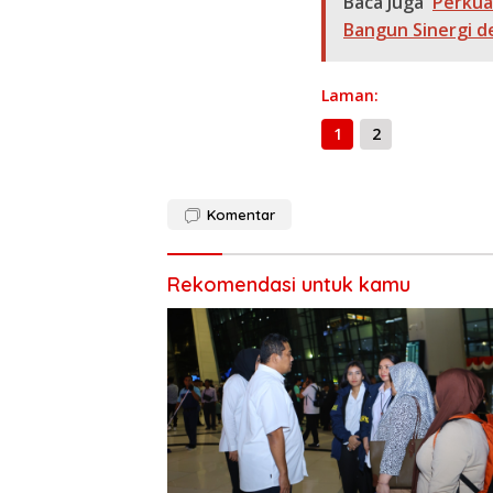
Baca Juga
Perkua
o
a
A
Bangun Sinergi 
o
m
p
k
p
Laman:
1
2
Komentar
Rekomendasi untuk kamu