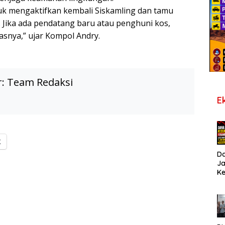
uk mengaktifkan kembali Siskamling dan tamu
. Jika ada pendatang baru atau penghuni kos,
tasnya,” ujar Kompol Andry.
r:
Team Redaksi
E
X
D
J
K
B
T
De
Pe
Di