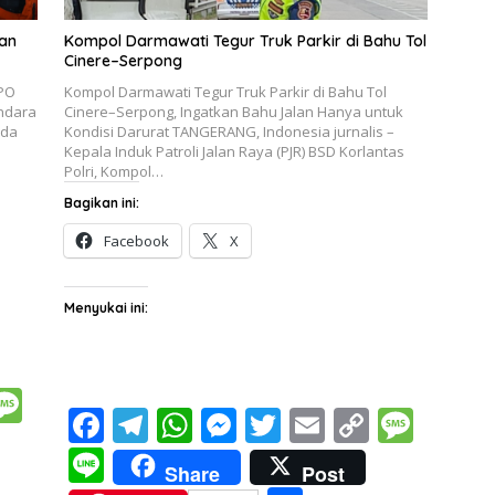
ban
Kompol Darmawati Tegur Truk Parkir di Bahu Tol
Cinere–Serpong
PPO
Kompol Darmawati Tegur Truk Parkir di Bahu Tol
andara
Cinere–Serpong, Ingatkan Bahu Jalan Hanya untuk
lda
Kondisi Darurat TANGERANG, Indonesia jurnalis –
Kepala Induk Patroli Jalan Raya (PJR) BSD Korlantas
Polri, Kompol…
Bagikan ini:
Facebook
X
Menyukai ini:
M
F
T
W
M
T
E
C
M
e
ac
el
h
e
w
m
o
e
Li
ss
Share
Post