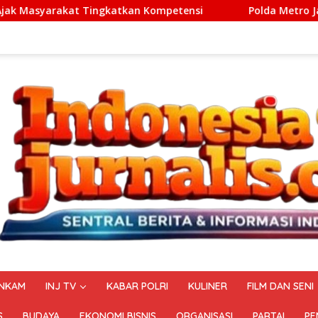
kan Kompetensi
Polda Metro Jaya Berhasil Menggagalka
NKAM
INJ TV
KABAR POLRI
KULINER
FILM DAN SENI
S
BUDAYA
EKONOMI BISNIS
ORGANISASI
PARTAI
PE