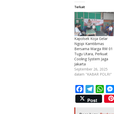
Terkait
Kapolsek Koja Gelar
Ngopi Kamtibmas
Bersama Warga RW 01
Tugu Utara, Perkuat
Cooling System Jaga
Jakarta
September 26, 2025
dalam "KABAR POLRI"
F
T
W
ac
el
h
Post
e
e
at
b
gr
s