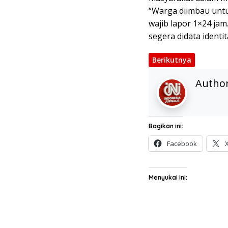
“Warga diimbau unt
wajib lapor 1×24 jam
segera didata identi
Berikutnya
Autho
Bagikan ini:
Facebook
Menyukai ini: