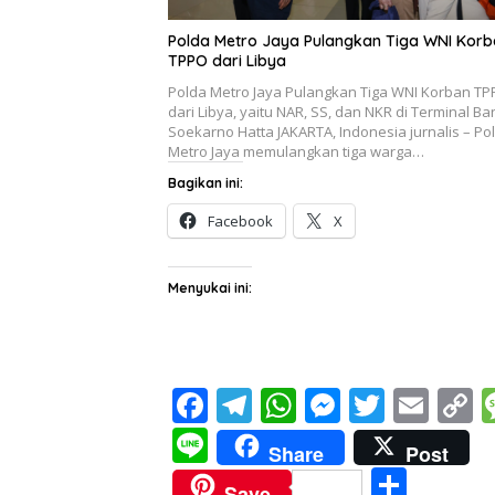
Polda Metro Jaya Pulangkan Tiga WNI Kor
TPPO dari Libya
Polda Metro Jaya Pulangkan Tiga WNI Korban T
dari Libya, yaitu NAR, SS, dan NKR di Terminal B
Soekarno Hatta JAKARTA, Indonesia jurnalis – Po
Metro Jaya memulangkan tiga warga…
Bagikan ini:
Facebook
X
Menyukai ini:
F
T
W
M
T
E
C
ac
el
h
e
w
m
o
Li
Share
Post
e
e
at
ss
itt
ai
p
n
S
Save