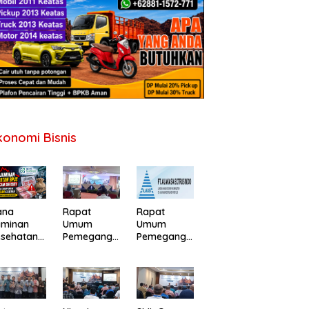
konomi Bisnis
ana
Rapat
Rapat
aminan
Umum
Umum
esehatan
Pemegang
Pemegang
PJS
Saham PT
Saham
erancam
Perdana
Tahunan PT
fisit,
Gapuraprim
Alakasa
merintah
a Tbk
Industrindo
minta
Tahun Buku
Tbk 2026