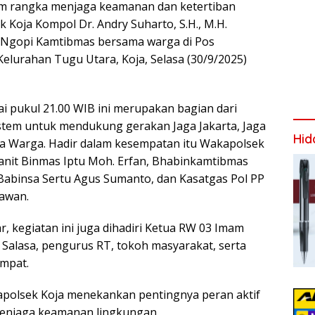
am rangka menjaga keamanan dan ketertiban
 Koja Kompol Dr. Andry Suharto, S.H., M.H.
 Ngopi Kamtibmas bersama warga di Pos
elurahan Tugu Utara, Koja, Selasa (30/9/2025)
ai pukul 21.00 WIB ini merupakan bagian dari
stem untuk mendukung gerakan Jaga Jakarta, Jaga
Hid
a Warga. Hadir dalam kesempatan itu Wakapolsek
anit Binmas Iptu Moh. Erfan, Bhabinkamtibmas
 Babinsa Sertu Agus Sumanto, dan Kasatgas Pol PP
awan.
ar, kegiatan ini juga dihadiri Ketua RW 03 Imam
 Salasa, pengurus RT, tokoh masyarakat, serta
mpat.
apolsek Koja menekankan pentingnya peran aktif
enjaga keamanan lingkungan.