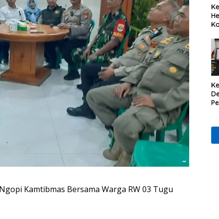
Ke
He
Ko
Ke
De
P
Il
r Ngopi Kamtibmas Bersama Warga RW 03 Tugu