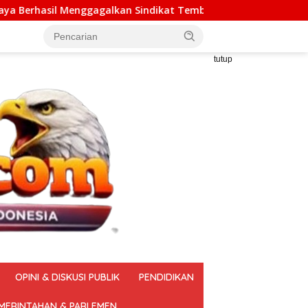
n Sindikat Tembakau Sintetis Seberat 995 Gram
Mengo
tutup
OPINI & DISKUSI PUBLIK
PENDIDIKAN
MERINTAHAN & PARLEMEN