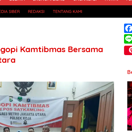
DIA SIBER
REDAKSI
TENTANG KAMI
 Ngopi Kamtibmas Bersama
tara
B