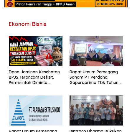
Ekonomi Bisnis
Dana Jaminan Kesehatan
Rapat Umum Pemegang
BPJS Terancam Defisit,
Saham PT Perdana
Pemerintah Diminta
Gapuraprima Tbk Tahun
Segera Lakukan Intervensi
Buku 2025
Rapat Umum Pemegang
Bintraco Dharma Bukukan