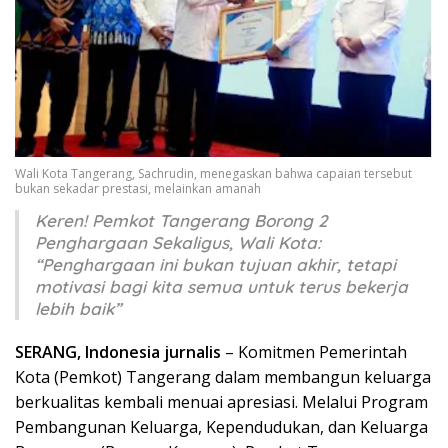
Wali Kota Tangerang, Sachrudin, menegaskan bahwa capaian tersebut
bukan sekadar prestasi, melainkan amanah
Keren! Pemkot Tangerang Borong 2
Penghargaan Sekaligus, Wali Kota:
“Penghargaan ini bukan tujuan akhir, tetapi
motivasi bagi kita semua untuk terus bekerja
lebih baik”
SERANG, Indonesia jurnalis
– Komitmen Pemerintah
Kota (Pemkot) Tangerang dalam membangun keluarga
berkualitas kembali menuai apresiasi. Melalui Program
Pembangunan Keluarga, Kependudukan, dan Keluarga