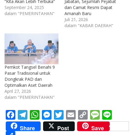
“Kita Akan Lebih Terbuka”
Jabatan, Sejumlah Pejabat
September 24, 2025
dan Camat Resmi Dapat
dalam "PEMERINTAHAN"
Amanah Baru
Juli 21, 2026
dalam "KABAR DAERAH"
Pemkot Tangsel Benahi 9
Pasar Tradisional untuk
Dongkrak PAD dan
Optimalkan Aset Daerah
April 27, 2026
dalam "PEMERINTAHAN"
F
T
W
M
T
E
C
M
Li
ac
el
h
e
w
m
o
e
n
Share
Post
Save
e
e
at
ss
itt
ai
p
ss
e