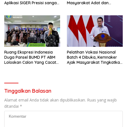
Aplikasi SIGER Presisi sangat
Masyarakat Adat dan
membantu Masyarakat
Hentikan Izin Lahan
Bermasalah
Ruang Ekspresi Indonesia
Pelatihan Vokasi Nasional
Duga Pansel BUMD PT ABM
Batch 4 Dibuka, Kemnaker
Loloskan Calon Yang Cacat
Ajak Masyarakat Tingkatkan
Etik
Kompetensi
Tinggalkan Balasan
Alamat email Anda tidak akan dipublikasikan.
Ruas yang wajib
ditandai
*