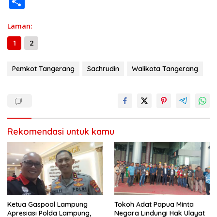
S
b
gr
s
e
er
l
y
a
h
o
a
A
n
Li
g
Laman:
ar
o
m
p
g
n
e
e
1
2
k
p
er
k
Pemkot Tangerang
Sachrudin
Walikota Tangerang
Rekomendasi untuk kamu
Ketua Gaspool Lampung
Tokoh Adat Papua Minta
Apresiasi Polda Lampung,
Negara Lindungi Hak Ulayat