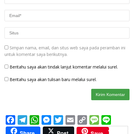
Simpan nama, email, dan situs web saya pada peramban ini
untuk komentar saya berikutnya.
Beritahu saya akan tindak lanjut komentar melalui surel.
Beritahu saya akan tulisan baru melalui surel.
F
T
W
M
T
E
C
M
Li
ac
el
h
e
w
m
o
e
n
Share
Post
Save