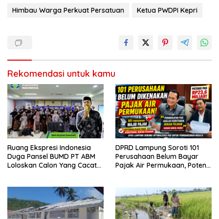
k
p
er
k
Himbau Warga Perkuat Persatuan
Ketua PWDPI Kepri
Rekomendasi untuk kamu
Ruang Ekspresi Indonesia
DPRD Lampung Soroti 101
Duga Pansel BUMD PT ABM
Perusahaan Belum Bayar
Loloskan Calon Yang Cacat
Pajak Air Permukaan, Potensi
Etik
PAD Dinilai Masih Sangat
Besar