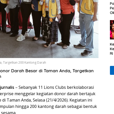
Po
Pe
Ok
Ke
K
RI
se
a, Targetkan 200 Kantong Darah
Du
Ta
 Donor Darah Besar di Taman Anda, Targetkan
Ta
h
jurnalis
– Sebanyak 11 Lions Clubs berkolaborasi
rprise menggelar kegiatan donor darah bertajuk
 di Taman Anda, Selasa (21/4/2026). Kegiatan ini
pulan hingga 200 kantong darah sebagai bentuk
 sesama.