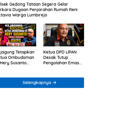
lsek Gedong Tataan Segera Gelar
rkara Dugaan Penjarahan Rumah Reni
tavia Warga Lumbirejo
jagung Tetapkan
Ketua DPD LIPAN
etua Ombudsman
Desak Tutup
 Hery Susanto
Pengolahan Emas
bagai Tersangka
Ilegal di Way Ratai
gaan Korupsi
ta Kelola
Selengkapnya
mbang Nikel