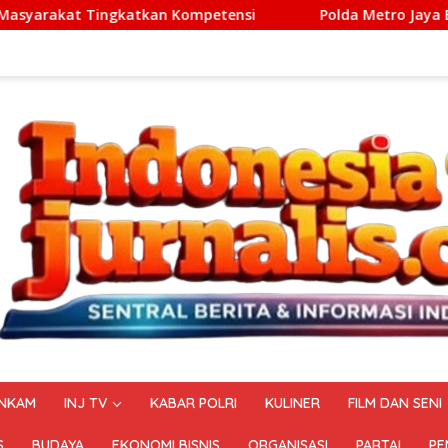
an Kompetensi
Polda Metro Jaya Berhasil Menggagalkan
NKAM
INJ TV
KABAR POLRI
KULINER
FILM DAN SENI
S
BUDAYA
EKONOMI BISNIS
ORGANISASI
PARTAI
PE