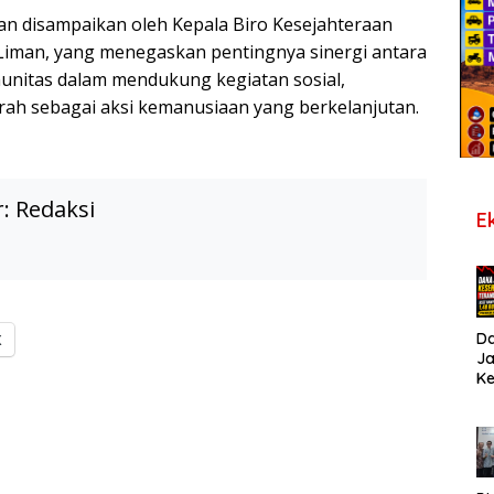
an disampaikan oleh Kepala Biro Kesejahteraan
 Liman, yang menegaskan pentingnya sinergi antara
unitas dalam mendukung kegiatan sosial,
ah sebagai aksi kemanusiaan yang berkelanjutan.
r:
Redaksi
E
D
X
J
K
B
T
De
Pe
Di