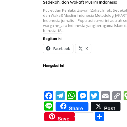
Sedekah, dan Wakaf) Muslim Indonesia
Potret dan Perilaku Ziswaf (Zakat, Infak, Sedeka
dan Wakaf) Muslim Indonesia Metodologi JAKART
Indonesia jurnalis – Populasi survei ini adalah s
warga negara Indonesia yang beragama Islam 
berusia 18…
Bagikan ini:
Facebook
X
Menyukai ini:
F
T
W
M
T
E
C
ac
el
h
e
w
m
o
Li
Share
Post
e
e
at
ss
itt
ai
p
n
S
Save
b
gr
s
e
er
l
y
e
h