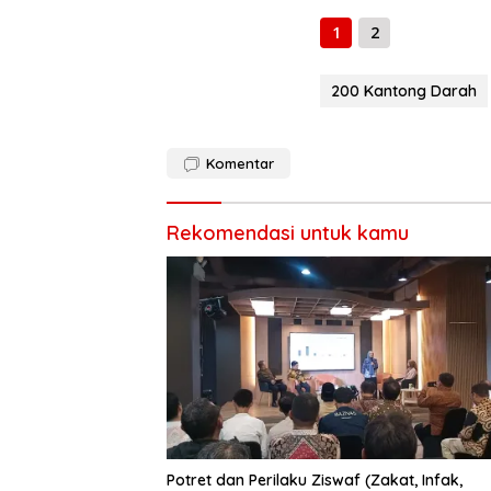
b
gr
s
o
a
A
1
2
o
m
p
200 Kantong Darah
k
p
Komentar
Rekomendasi untuk kamu
Potret dan Perilaku Ziswaf (Zakat, Infak,