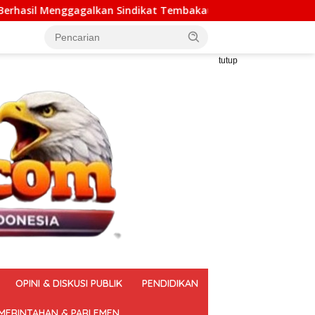
 Sindikat Tembakau Sintetis Seberat 995 Gram
Mengop
tutup
OPINI & DISKUSI PUBLIK
PENDIDIKAN
MERINTAHAN & PARLEMEN