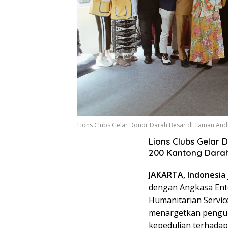
Lions Clubs Gelar Donor Darah Besar di Taman And
Lions Clubs Gelar
200 Kantong Dara
JAKARTA, Indonesia 
dengan Angkasa Ente
Humanitarian Service
menargetkan pengum
kepedulian terhadap