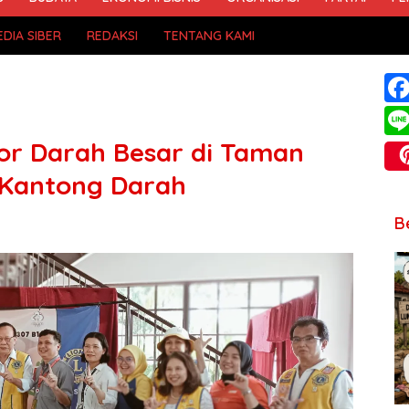
DIA SIBER
REDAKSI
TENTANG KAMI
nor Darah Besar di Taman
 Kantong Darah
B