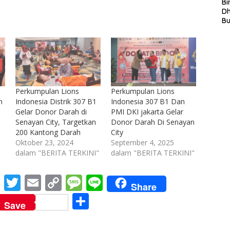
S
Bi
L
D
In
B
La
In
Mi
Di
T
Ku
Ta
Perkumpulan Lions
Perkumpulan Lions
h
Indonesia Distrik 307 B1
Indonesia 307 B1 Dan
Gelar Donor Darah di
PMI DKI jakarta Gelar
Senayan City, Targetkan
Donor Darah Di Senayan
200 Kantong Darah
City
Oktober 23, 2024
September 4, 2025
dalam "BERITA TERKINI"
dalam "BERITA TERKINI"
M
T
E
C
M
Li
Share
e
w
m
o
e
n
S
Save
ss
itt
ai
p
ss
e
h