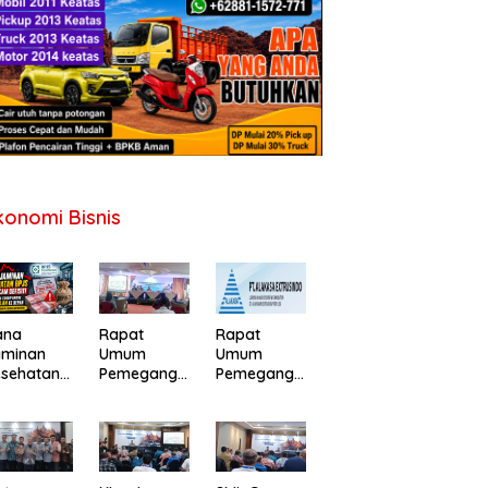
konomi Bisnis
ana
Rapat
Rapat
aminan
Umum
Umum
esehatan
Pemegang
Pemegang
PJS
Saham PT
Saham
erancam
Perdana
Tahunan PT
fisit,
Gapuraprim
Alakasa
merintah
a Tbk
Industrindo
minta
Tahun Buku
Tbk 2026