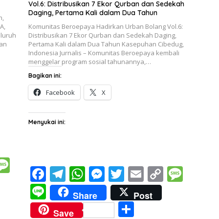
Vol.6: Distribusikan 7 Ekor Qurban dan Sedekah
Daging, Pertama Kali dalam Dua Tahun
h,
A,
Komunitas Beroepaya Hadirkan Urban Bolang Vol.6:
eluruh
Distribusikan 7 Ekor Qurban dan Sedekah Daging,
dan
Pertama Kali dalam Dua Tahun Kasepuhan Cibedug,
Indonesia Jurnalis – Komunitas Beroepaya kembali
menggelar program sosial tahunannya,…
Bagikan ini:
Facebook
X
Menyukai ini:
M
F
T
W
M
T
E
C
M
e
ac
el
h
e
w
m
o
e
Li
ss
Share
Post
e
e
at
ss
itt
ai
p
ss
n
S
a
Save