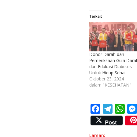
Terkait
Donor Darah dan
Pemeriksaan Gula Dara
dan Edukasi Diabetes
Untuk Hidup Sehat
Oktober 23, 2024
dalam "KESEHATAN"
F
T
W
ac
el
h
Post
e
e
at
Laman: