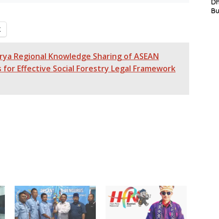
L
D
In
B
La
In
X
Mi
Di
T
rya Regional Knowledge Sharing of ASEAN
Ku
s for Effective Social Forestry Legal Framework
Ta