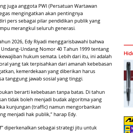
 yang juga anggota PWI (Persatuan Wartawan
tegas mengingatkan akan pentingnya
iri pers sebagai pilar pendidikan publik yang
mpu merangkul seluruh generasi.
ahun 2026, Edy Riyadi menggarisbawahi bahwa
p Undang-Undang Nomor 40 Tahun 1999 tentang
Hid
ewajiban hukum semata. Lebih dari itu, ini adalah
ral yang tak terpisahkan dari amanah kebebasan
gatkan, kemerdekaan yang diberikan harus
a tanggung jawab sosial yang tinggi.
ukan berarti kebebasan tanpa batas. Di tahun
kan tidak boleh menjadi budak algoritma yang
ka kunjungan (traffic) namun mengorbankan
ang menjadi hak publik,” harap Edy.
f” diperkenalkan sebagai strategi jitu untuk