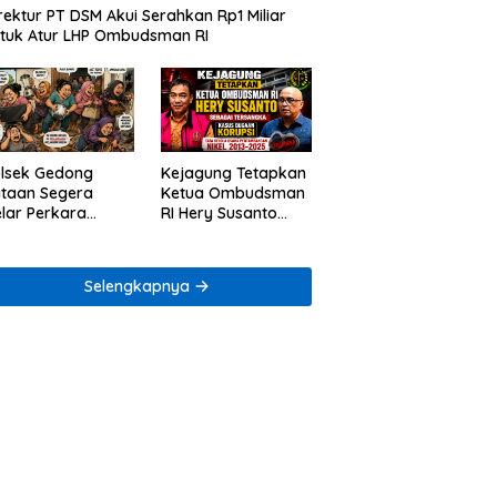
rektur PT DSM Akui Serahkan Rp1 Miliar
tuk Atur LHP Ombudsman RI
lsek Gedong
Kejagung Tetapkan
taan Segera
Ketua Ombudsman
lar Perkara
RI Hery Susanto
ugaan Penjarahan
sebagai Tersangka
mah Reni Oktavia
Dugaan Korupsi
rga Lumbirejo
Tata Kelola
Selengkapnya
Tambang Nikel