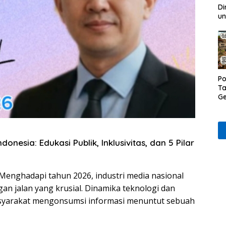
Di
un
Po
Ta
Ge
D
Ru
Wa
onesia: Edukasi Publik, Inklusivitas, dan 5 Pilar
Menghadapi tahun 2026, industri media nasional
gan jalan yang krusial. Dinamika teknologi dan
syarakat mengonsumsi informasi menuntut sebuah