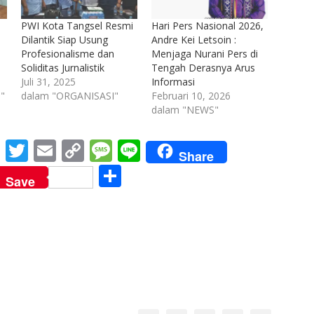
PWI Kota Tangsel Resmi
Hari Pers Nasional 2026,
a
Dilantik Siap Usung
Andre Kei Letsoin :
Profesionalisme dan
Menjaga Nurani Pers di
Soliditas Jurnalistik
Tengah Derasnya Arus
Juli 31, 2025
Informasi
"
dalam "ORGANISASI"
Februari 10, 2026
dalam "NEWS"
M
T
E
C
M
Li
Share
e
w
m
o
e
n
S
Save
ss
itt
ai
p
ss
e
h
e
er
l
y
a
ar
n
Li
g
e
g
n
e
er
k