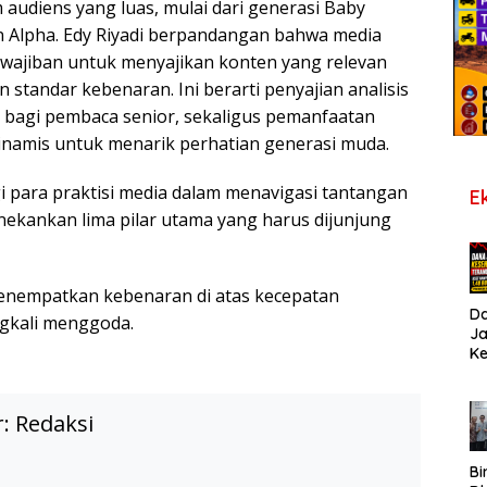
audiens yang luas, mulai dari generasi Baby
 Alpha. Edy Riyadi berpandangan bahwa media
ajiban untuk menyajikan konten yang relevan
standar kebenaran. Ini berarti penyajian analisis
 bagi pembaca senior, sekaligus pemanfaatan
dinamis untuk menarik perhatian generasi muda.
 para praktisi media dalam menavigasi tantangan
E
ekankan lima pilar utama yang harus dijunjung
Menempatkan kebenaran di atas kecepatan
D
ngkali menggoda.
J
K
B
T
De
r:
Redaksi
Pe
Di
S
Bi