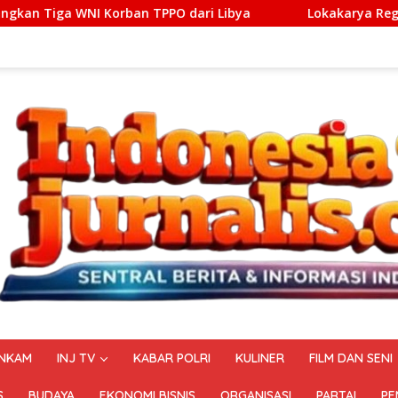
PPO dari Libya
Lokakarya Regional Knowledge Sharing of
NKAM
INJ TV
KABAR POLRI
KULINER
FILM DAN SENI
S
BUDAYA
EKONOMI BISNIS
ORGANISASI
PARTAI
PE