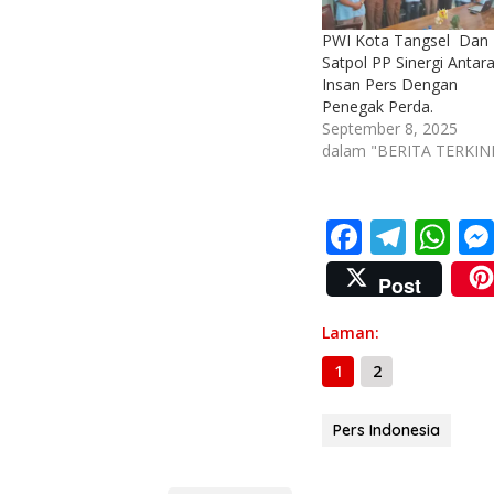
PWI Kota Tangsel Dan
Satpol PP Sinergi Antar
Insan Pers Dengan
Penegak Perda.
September 8, 2025
dalam "BERITA TERKINI
F
T
W
ac
el
h
Post
e
e
at
b
gr
s
Laman:
o
a
A
1
2
o
m
p
Pers Indonesia
k
p