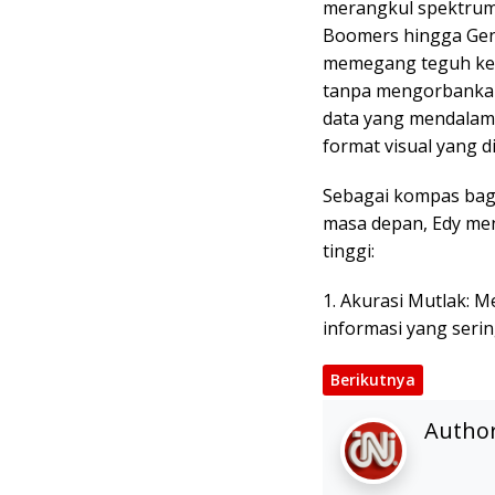
merangkul spektrum 
Boomers hingga Gen
memegang teguh kew
tanpa mengorbankan 
data yang mendalam
format visual yang 
Sebagai kompas bagi
masa depan, Edy men
tinggi:
1. Akurasi Mutlak: 
informasi yang seri
Berikutnya
Autho