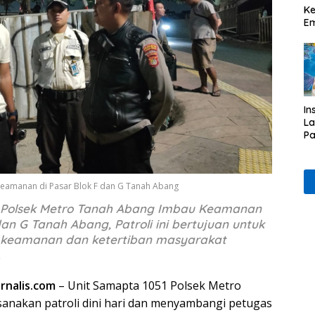
Ke
Em
In
L
Pa
& 
P
Et
 Keamanan di Pasar Blok F dan G Tanah Abang
ri, Polsek Metro Tanah Abang Imbau Keamanan
dan G Tanah Abang, Patroli ini bertujuan untuk
i keamanan dan ketertiban masyarakat
.
urnalis.com
– Unit Samapta 1051 Polsek Metro
anakan patroli dini hari dan menyambangi petugas