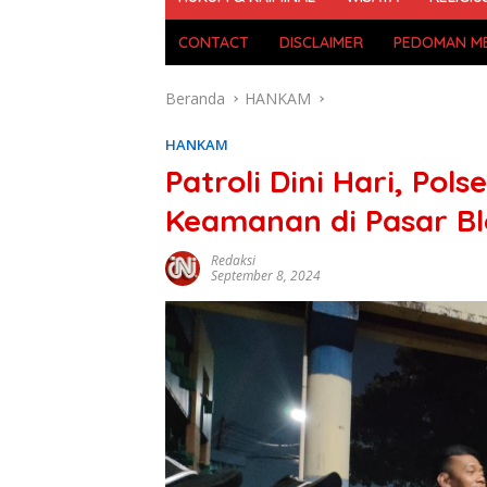
CONTACT
DISCLAIMER
PEDOMAN ME
Beranda
HANKAM
HANKAM
Patroli Dini Hari, Po
Keamanan di Pasar B
Redaksi
September 8, 2024