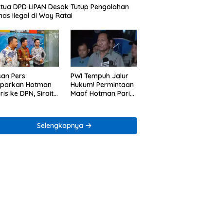
tua DPD LIPAN Desak Tutup Pengolahan
as Ilegal di Way Ratai
san Pers
PWI Tempuh Jalur
aporkan Hotman
Hukum! Permintaan
ris ke DPN, Sirait
Maaf Hotman Paris
Co Minta
Dinilai Belum Cukup
enegakan Kode
ik
Selengkapnya