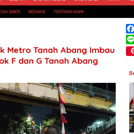
DIA SIBER
REDAKSI
TENTANG KAMI
lsek Metro Tanah Abang Imbau
lok F dan G Tanah Abang
B