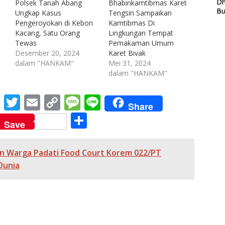
L
D
Polsek Tanah Abang
Bhabinkamtibmas Karet
In
B
Ungkap Kasus
Tengsin Sampaikan
La
Pengeroyokan di Kebon
Kamtibmas Di
In
Kacang, Satu Orang
Lingkungan Tempat
Mi
Tewas
Pemakaman Umum
Di
Desember 20, 2024
Karet Bivak
T
dalam "HANKAM"
Mei 31, 2024
Ku
dalam "HANKAM"
Ta
M
T
E
C
M
Li
Share
e
w
m
o
e
n
S
Save
ss
itt
ai
p
ss
e
h
e
er
l
y
a
ar
n Warga Padati Food Court Korem 022/PT
n
Li
g
e
 Dunia
g
n
e
er
k