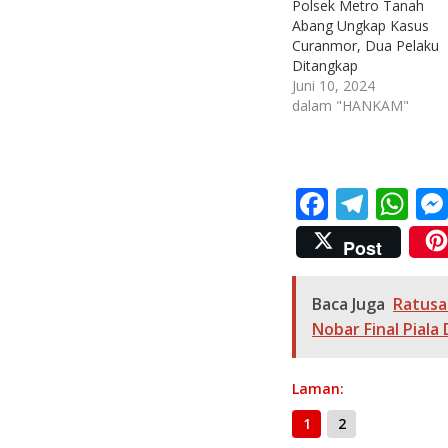
Polsek Metro Tanah
Abang Ungkap Kasus
Curanmor, Dua Pelaku
Ditangkap
Juni 10, 2024
dalam "HANKAM"
F
T
W
ac
el
h
Post
e
e
at
b
gr
s
Baca Juga
Ratusa
o
a
A
Nobar Final Piala
o
m
p
k
p
Laman:
1
2