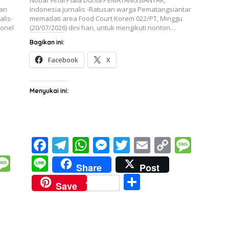
dan
Indonesia jurnalis -Ratusan warga Pematangsiantar
lis-
memadati area Food Court Korem 022/PT, Minggu
lonel
(20/07/2026) dini hari, untuk mengikuti nonton…
Bagikan ini:
Facebook
X
Menyukai ini:
F
T
W
M
T
E
C
M
ac
el
h
e
w
m
o
e
M
Li
Share
Post
e
e
at
ss
itt
ai
p
ss
e
n
S
Save
b
gr
s
e
er
l
y
a
ss
e
h
o
a
A
n
Li
g
a
ar
o
m
p
g
n
e
i
g