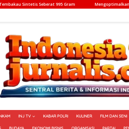
t 995 Gram
Mengoptimalkan Ekosistem Aerotropolis: L
NKAM
INJ TV
KABAR POLRI
KULINER
FILM DAN SENI
S
BUDAYA
EKONOMI BISNIS
ORGANISASI
PARTAI
PE