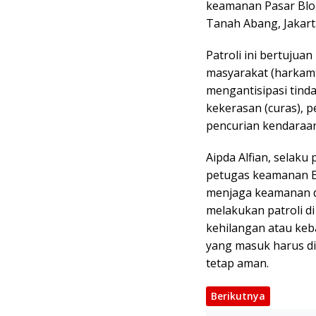
keamanan Pasar Blok
Tanah Abang, Jakart
Patroli ini bertujua
masyarakat (harkamt
mengantisipasi tind
kekerasan (curas), 
pencurian kendaraa
Aipda Alfian, selak
petugas keamanan B
menjaga keamanan d
melakukan patroli di
kehilangan atau keba
yang masuk harus di
tetap aman.
Berikutnya