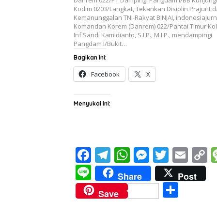
Kodim 0203/Langkat, Tekankan Disiplin Prajurit 
Kemanunggalan TNI-Rakyat BINJAI, indonesiajurna
Komandan Korem (Danrem) 022/Pantai Timur Ko
Inf Sandi Kamidianto, S.I.P., M.I.P., mendampingi
Pangdam I/Bukit…
Bagikan ini:
Facebook
X
Menyukai ini:
F
T
W
M
T
E
C
ac
el
h
e
w
m
o
Li
Share
Post
e
e
at
ss
itt
ai
p
n
S
Save
b
gr
s
e
er
l
y
e
h
o
a
A
n
L