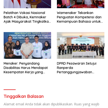
Pelatihan Vokasi Nasional
Wamenaker Tekankan
Batch 4 Dibuka, Kemnaker
Penguatan Kompetensi dan
Ajak Masyarakat Tingkatkan
Kemampuan Bahasa untuk
Kompetensi
Perluas Peluang Kerja
Menaker: Penyandang
DPRD Pesawaran Setujui
Disabilitas Harus Mendapat
Ranperda
Kesempatan Kerja yang
Pertanggungjawaban
Setara
Pelaksanaan APBD Tahun
Anggaran 2025
Tinggalkan Balasan
Alamat email Anda tidak akan dipublikasikan.
Ruas yang wajib