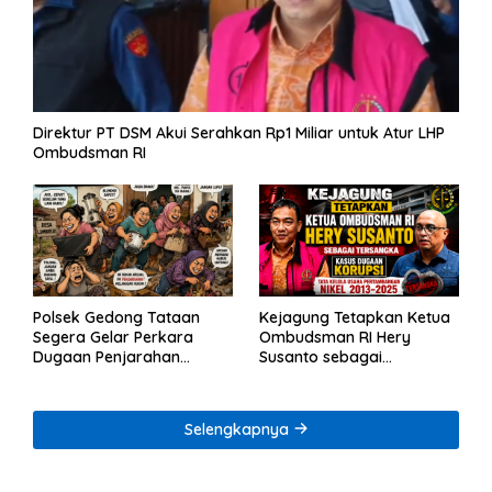
Direktur PT DSM Akui Serahkan Rp1 Miliar untuk Atur LHP
Ombudsman RI
Polsek Gedong Tataan
Kejagung Tetapkan Ketua
Segera Gelar Perkara
Ombudsman RI Hery
Dugaan Penjarahan
Susanto sebagai
Rumah Reni Oktavia
Tersangka Dugaan
Warga Lumbirejo
Korupsi Tata Kelola
Tambang Nikel
Selengkapnya