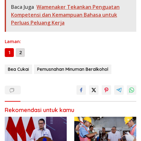
o
a
A
n
Li
g
ar
Baca Juga
Wamenaker Tekankan Penguatan
o
m
p
g
n
e
e
Kompetensi dan Kemampuan Bahasa untuk
k
p
er
k
Perluas Peluang Kerja
Laman:
1
2
Bea Cukai
Pemusnahan Minuman Beralkohol
Rekomendasi untuk kamu