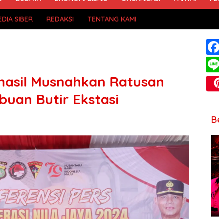
DIA SIBER
REDAKSI
TENTANG KAMI
hasil Musnahkan Ratusan
buan Butir Ekstasi
B