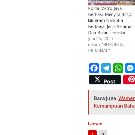
Polda Metro Jaya
Berhasil Menyita 321,5
kilogram Narkoba
Berbagai Jenis Selama
Dua Bulan Terakhir
Juni 26, 2025
dalam "HUKUM &
KRIMINAL"
F
T
W
ac
el
h
Post
e
e
at
b
gr
s
Baca Juga
Wamen
o
a
A
Kemampuan Bahas
o
m
p
k
p
Laman:
1
2