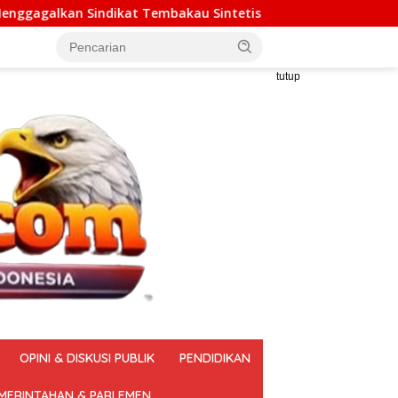
bakau Sintetis Seberat 995 Gram
Mengoptimalkan Ekos
tutup
OPINI & DISKUSI PUBLIK
PENDIDIKAN
MERINTAHAN & PARLEMEN