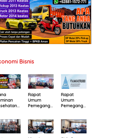
konomi Bisnis
ana
Rapat
Rapat
aminan
Umum
Umum
esehatan
Pemegang
Pemegang
PJS
Saham PT
Saham
erancam
Perdana
Tahunan PT
fisit,
Gapuraprim
Alakasa
merintah
a Tbk
Industrindo
minta
Tahun Buku
Tbk 2026