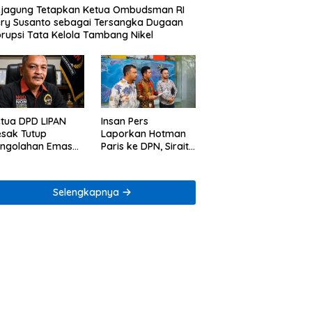
jagung Tetapkan Ketua Ombudsman RI
ry Susanto sebagai Tersangka Dugaan
rupsi Tata Kelola Tambang Nikel
tua DPD LIPAN
Insan Pers
sak Tutup
Laporkan Hotman
engolahan Emas
Paris ke DPN, Sirait
egal di Way Ratai
& Co Minta
Penegakan Kode
Etik
Selengkapnya