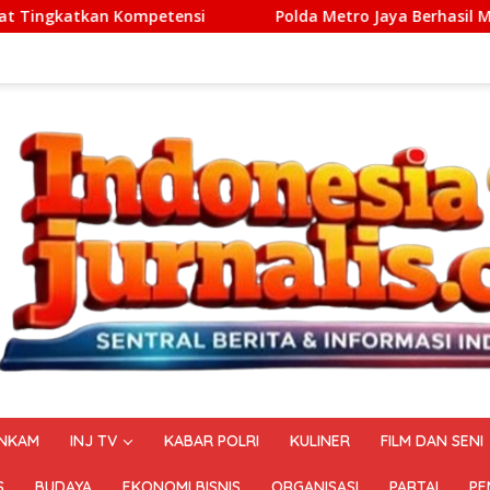
Polda Metro Jaya Berhasil Menggagalkan Sindikat Tem
NKAM
INJ TV
KABAR POLRI
KULINER
FILM DAN SENI
S
BUDAYA
EKONOMI BISNIS
ORGANISASI
PARTAI
PE