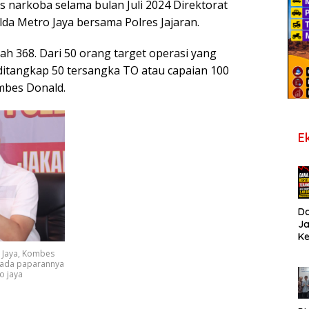
narkoba selama bulan Juli 2024 Direktorat
da Metro Jaya bersama Polres Jajaran.
ah 368. Dari 50 orang target operasi yang
 ditangkap 50 tersangka TO atau capaian 100
mbes Donald.
E
D
J
K
B
 Jaya, Kombes
T
pada paparannya
De
o jaya
Pe
Di