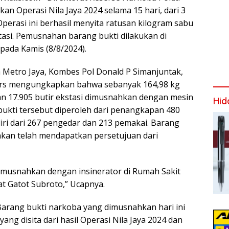
n Operasi Nila Jaya 2024 selama 15 hari, dari 3
 Operasi ini berhasil menyita ratusan kilogram sabu
tasi. Pemusnahan barang bukti dilakukan di
pada Kamis (8/8/2024).
 Metro Jaya, Kombes Pol Donald P Simanjuntak,
ers mengungkapkan bahwa sebanyak 164,98 kg
dan 17.905 butir ekstasi dimusnahkan dengan mesin
Hid
 bukti tersebut diperoleh dari penangkapan 480
iri dari 267 pengedar dan 213 pemakai. Barang
kan telah mendapatkan persetujuan dari
dimusnahkan dengan insinerator di Rumah Sakit
t Gatot Subroto,” Ucapnya.
arang bukti narkoba yang dimusnahkan hari ini
yang disita dari hasil Operasi Nila Jaya 2024 dan