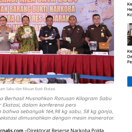
Ke
He
Ko
Ke
De
P
Il
am Sabu dan Ribuan Butir Ekstasi
a Berhasil Musnahkan Ratusan Kilogram Sabu
 Ekstasi, dalam konferensi pers
bahwa sebanyak 164,98 kg sabu, 58 kg ganja,
 ekstasi dimusnahkan dengan mesin insinerator.
urnalis.com –
Direktorat Reserse Narkoba Polda