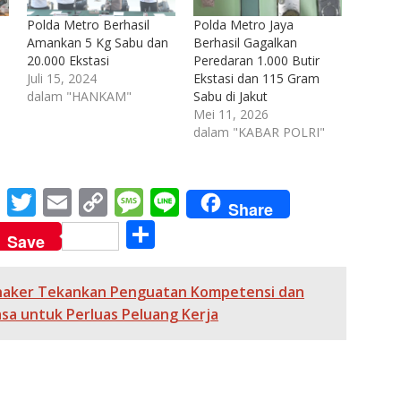
Polda Metro Berhasil
Polda Metro Jaya
Amankan 5 Kg Sabu dan
Berhasil Gagalkan
20.000 Ekstasi
Peredaran 1.000 Butir
Juli 15, 2024
Ekstasi dan 115 Gram
dalam "HANKAM"
Sabu di Jakut
Mei 11, 2026
dalam "KABAR POLRI"
M
T
E
C
M
Li
Share
e
w
m
o
e
n
S
Save
ss
itt
ai
p
ss
e
h
e
er
l
y
a
ar
aker Tekankan Penguatan Kompetensi dan
n
Li
g
e
a untuk Perluas Peluang Kerja
g
n
e
er
k