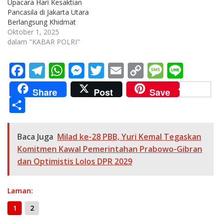
Upacara Hari Kesaktian
Pancasila di Jakarta Utara
Berlangsung Khidmat
Oktober 1, 2025
dalam "KABAR POLRI"
F
T
W
M
T
E
C
M
Li
ac
el
h
e
w
m
o
e
n
Share
Post
Save
e
e
at
ss
itt
ai
p
ss
e
S
b
gr
s
e
er
l
y
a
h
o
a
A
n
Li
g
ar
Baca Juga
Milad ke-28 PBB, Yuri Kemal Tegaskan
o
m
p
g
n
e
e
Komitmen Kawal Pemerintahan Prabowo-Gibran
k
p
er
k
dan Optimistis Lolos DPR 2029
Laman:
1
2