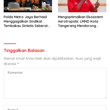
Polda Metro Jaya Berhasil
Mengoptimalkan Ekosistem
Menggagalkan Sindikat
Aerotropolis: LMND Kota
Tembakau Sintetis Seberat
Tangerang Mendorong
995 Gram
Pemindahan Yuridiksi
Keimigrasian Benda ke
Kantor Imigrasi Soekarno-
Hatta
Tinggalkan Balasan
Alamat email Anda tidak akan dipublikasikan.
Ruas yang wajib
ditandai
*