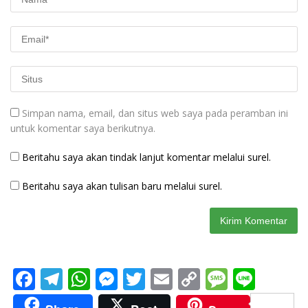
Simpan nama, email, dan situs web saya pada peramban ini
untuk komentar saya berikutnya.
Beritahu saya akan tindak lanjut komentar melalui surel.
Beritahu saya akan tulisan baru melalui surel.
F
T
W
M
T
E
C
M
Li
ac
el
h
e
w
m
o
e
n