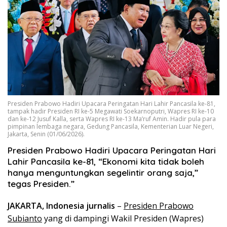
Presiden Prabowo Hadiri Upacara Peringatan Hari Lahir Pancasila ke-81,
tampak hadir Presiden RI ke-5 Megawati Soekarnoputri, Wapres RI ke-10
dan ke-12 Jusuf Kalla, serta Wapres RI ke-13 Ma’ruf Amin. Hadir pula para
pimpinan lembaga negara, Gedung Pancasila, Kementerian Luar Negeri,
Jakarta, Senin (01/06/2026).
Presiden Prabowo Hadiri Upacara Peringatan Hari
Lahir Pancasila ke-81, “Ekonomi kita tidak boleh
hanya menguntungkan segelintir orang saja,”
tegas Presiden.”
JAKARTA, Indonesia jurnalis
–
Presiden Prabowo
Subianto
yang di dampingi Wakil Presiden (Wapres)