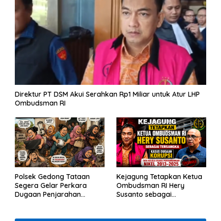
Direktur PT DSM Akui Serahkan Rp1 Miliar untuk Atur LHP
Ombudsman RI
Polsek Gedong Tataan
Kejagung Tetapkan Ketua
Segera Gelar Perkara
Ombudsman RI Hery
Dugaan Penjarahan
Susanto sebagai
Rumah Reni Oktavia
Tersangka Dugaan
Warga Lumbirejo
Korupsi Tata Kelola