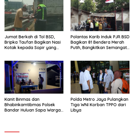
Jumat Berkah di Tol BSD,
Polantas Karib Induk PJR BSD
Bripka Taufan Bagikan Nasi
Bagikan 81 Bendera Merah
Kotak kepada Sopir yang
Putih, Bangkitkan Semangat
Kendaraannya Rusak
Nasionalisme Warga
Kanit Binmas dan
Polda Metro Jaya Pulangkan
Bhabinkamtibmas Polsek
Tiga WNI Korban TPPO dari
Bandar Huluan Sapa Warga
Libya
Jaga Kamling demi
Kampung yang Aman