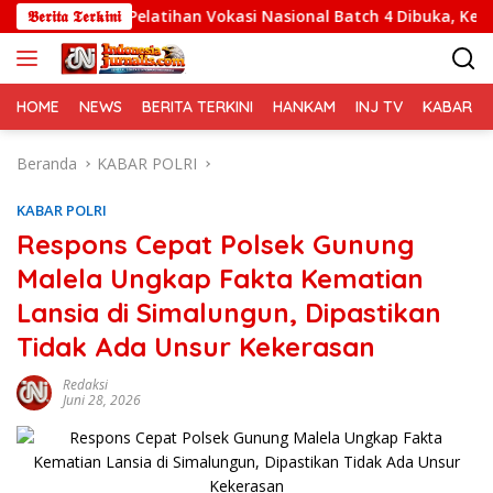
Langsung
Pelatihan Vokasi Nasional Batch 4 Dibuka, Kemnaker Ajak
𝕭𝖊𝖗𝖎𝖙𝖆 𝕿𝖊𝖗𝖐𝖎𝖓𝖎
ke
konten
HOME
NEWS
BERITA TERKINI
HANKAM
INJ TV
KABAR PO
Beranda
KABAR POLRI
KABAR POLRI
Respons Cepat Polsek Gunung
Malela Ungkap Fakta Kematian
Lansia di Simalungun, Dipastikan
Tidak Ada Unsur Kekerasan
Redaksi
Juni 28, 2026