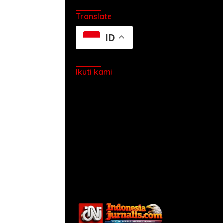
Translate
ID
Ikuti kami