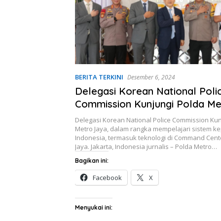
BERITA TERKINI
Desember 6, 2024
Delegasi Korean National Poli
Commission Kunjungi Polda Me
Delegasi Korean National Police Commission Kun
Metro Jaya, dalam rangka mempelajari sistem kep
Indonesia, termasuk teknologi di Command Cent
Jaya. Jakarta, Indonesia jurnalis – Polda Metro…
Bagikan ini:
Facebook
X
Menyukai ini: