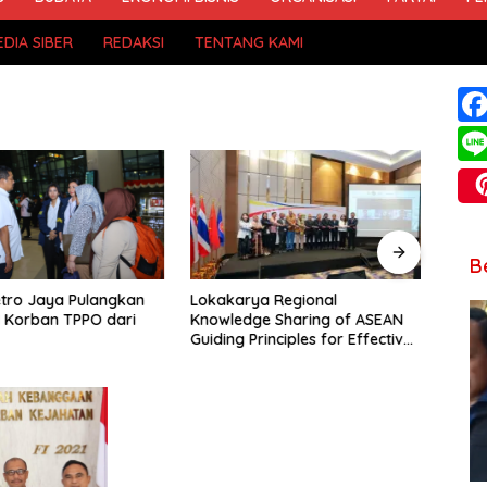
DIA SIBER
REDAKSI
TENTANG KAMI
B
tro Jaya Pulangkan
Lokakarya Regional
Pelat
 Korban TPPO dari
Knowledge Sharing of ASEAN
Batch
Guiding Principles for Effective
Masy
Social Forestry Legal
Komp
Framework (AGP)