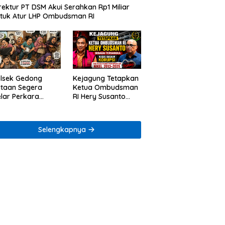
rektur PT DSM Akui Serahkan Rp1 Miliar
tuk Atur LHP Ombudsman RI
lsek Gedong
Kejagung Tetapkan
taan Segera
Ketua Ombudsman
lar Perkara
RI Hery Susanto
ugaan Penjarahan
sebagai Tersangka
mah Reni Oktavia
Dugaan Korupsi
rga Lumbirejo
Tata Kelola
Selengkapnya
Tambang Nikel