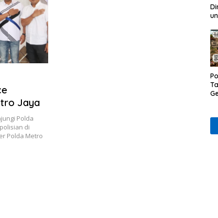
Di
un
Po
Ta
ce
Ge
tro Jaya
D
Ru
jungi Polda
Wa
olisian di
er Polda Metro