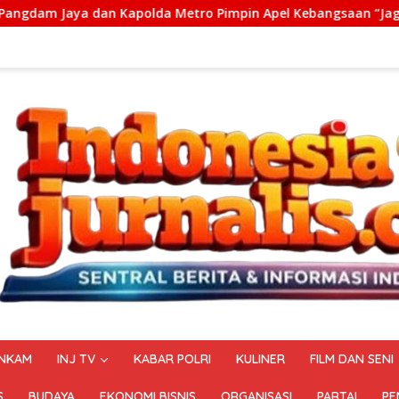
an Kapolda Metro Pimpin Apel Kebangsaan “Jaga Jakarta untuk
NKAM
INJ TV
KABAR POLRI
KULINER
FILM DAN SENI
S
BUDAYA
EKONOMI BISNIS
ORGANISASI
PARTAI
PE