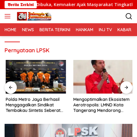
Langsung
Batch 4 Dibuka, Kemnaker Ajak Masyarakat Tingkatkan Kompete
𝕭𝖊𝖗𝖎𝖙𝖆 𝕿𝖊𝖗𝖐𝖎𝖓𝖎
ke
konten
HOME
NEWS
BERITA TERKINI
HANKAM
INJ TV
KABAR PO
Pernyataan LPSK
Polda Metro Jaya Berhasil
Mengoptimalkan Ekosistem
Menggagalkan Sindikat
Aerotropolis: LMND Kota
Tembakau Sintetis Seberat
Tangerang Mendorong
995 Gram
Pemindahan Yuridiksi
Keimigrasian Benda ke
Kantor Imigrasi Soekarno-
Hatta