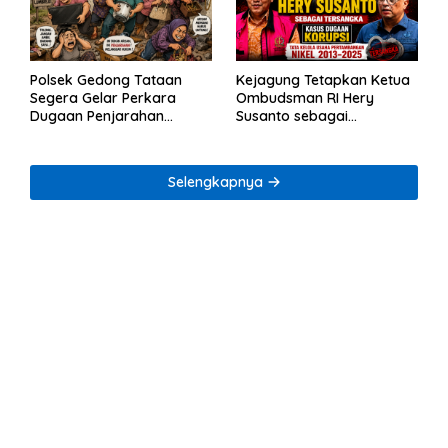
Polsek Gedong Tataan
Kejagung Tetapkan Ketua
Segera Gelar Perkara
Ombudsman RI Hery
Dugaan Penjarahan
Susanto sebagai
Rumah Reni Oktavia
Tersangka Dugaan
Warga Lumbirejo
Korupsi Tata Kelola
Tambang Nikel
Selengkapnya