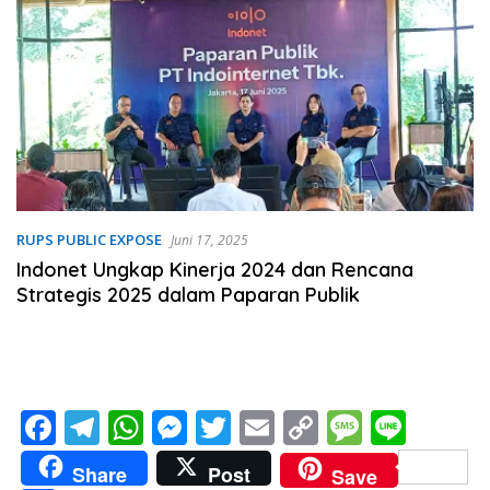
RUPS PUBLIC EXPOSE
Juni 17, 2025
Indonet Ungkap Kinerja 2024 dan Rencana
Strategis 2025 dalam Paparan Publik
F
T
W
M
T
E
C
M
Li
ac
el
h
e
w
m
o
e
n
Share
Post
Save