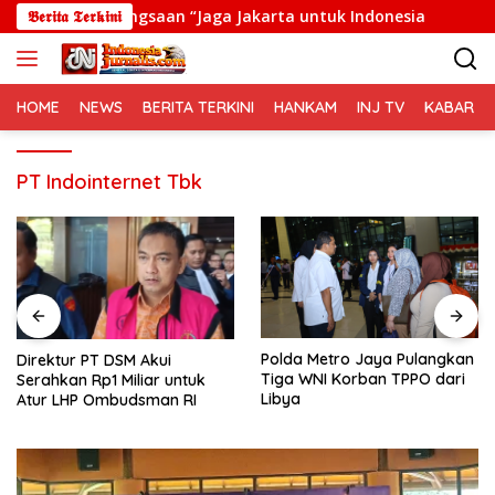
Langsung
l Kebangsaan “Jaga Jakarta untuk Indonesia
𝕭𝖊𝖗𝖎𝖙𝖆 𝕿𝖊𝖗𝖐𝖎𝖓𝖎
Direktur
ke
konten
HOME
NEWS
BERITA TERKINI
HANKAM
INJ TV
KABAR PO
PT Indointernet Tbk
Polda Metro Jaya Pulangkan
Direktur PT DSM Akui
Tiga WNI Korban TPPO dari
Serahkan Rp1 Miliar untuk
Libya
Atur LHP Ombudsman RI