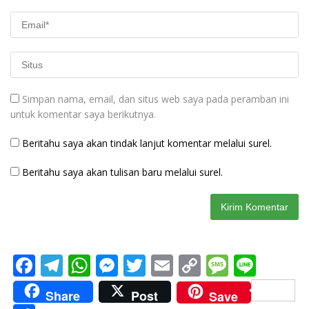
Simpan nama, email, dan situs web saya pada peramban ini
untuk komentar saya berikutnya.
Beritahu saya akan tindak lanjut komentar melalui surel.
Beritahu saya akan tulisan baru melalui surel.
F
T
W
M
T
E
C
M
Li
ac
el
h
e
w
m
o
e
n
Share
Post
Save