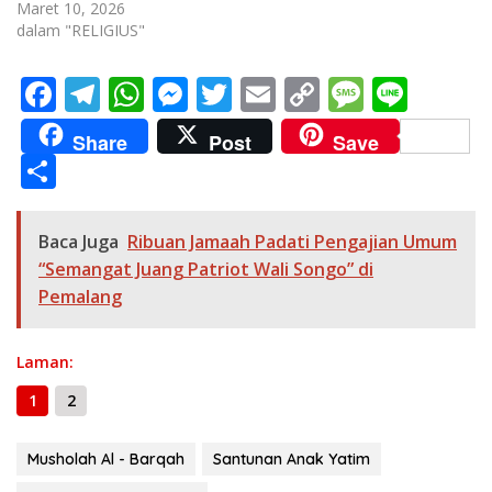
Maret 10, 2026
dalam "RELIGIUS"
F
T
W
M
T
E
C
M
Li
ac
el
h
e
w
m
o
e
n
Share
Post
Save
e
e
at
ss
itt
ai
p
ss
e
S
b
gr
s
e
er
l
y
a
h
o
a
A
n
Li
g
ar
Baca Juga
Ribuan Jamaah Padati Pengajian Umum
o
m
p
g
n
e
e
“Semangat Juang Patriot Wali Songo” di
k
p
er
k
Pemalang
Laman:
1
2
Musholah Al - Barqah
Santunan Anak Yatim